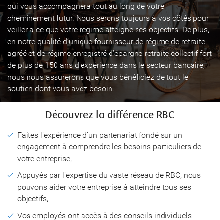
qui vous accompagnera tout au long de votre
cheminement futur. Nous serons toujours à vos côtés pour
veiller à ce que votre régime atteigne ses objectifs. De plus,
en notre qualité d’unique fournisseur de régime de retraite
agréé et de régime enregistré d’épargne-retraite collectif fort
de plus de 150 ans d’expérience dans le secteur bancaire,
nous nous assurerons que vous bénéficiez de tout le
soutien dont vous avez besoin.
Découvrez la différence RBC
Faites l’expérience d’un partenariat fondé sur un
engagement à comprendre les besoins particuliers de
votre entreprise,
Appuyés par l’expertise du vaste réseau de RBC, nous
pouvons aider votre entreprise à atteindre tous ses
objectifs,
Vos employés ont accès à des conseils individuels