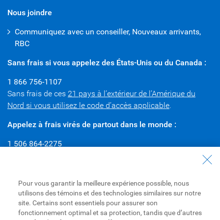
Nous joindre
Communiquez avec un conseiller, Nouveaux arrivants,
RBC
Sans frais si vous appelez des États-Unis ou du Canada :
1 866 756-1107
Sans frais de ces
21 pays à l’extérieur de l’Amérique du
Nord si vous utilisez le code d’accès applicable
.
Appelez à frais virés de partout dans le monde :
1 506 864-2275
Pour faire un appel à frais virés, adressez-vous à
l’assistance-annuaire ou à un téléphoniste du service outre-
mer pour obtenir le code d’accès international ou d’autres
Pour vous garantir la meilleure expérience possible, nous
indicatifs téléphoniques uniques pouvant s’appliquer dans
utilisons des témoins et des technologies similaires sur notre
votre pays.
site. Certains sont essentiels pour assurer son
fonctionnement optimal et sa protection, tandis que d’autres