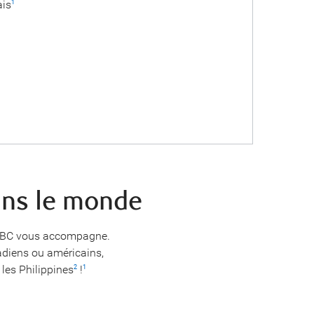
ais
1
ans le monde
e, RBC vous accompagne.
nadiens ou américains,
 les Philippines
!
2
1