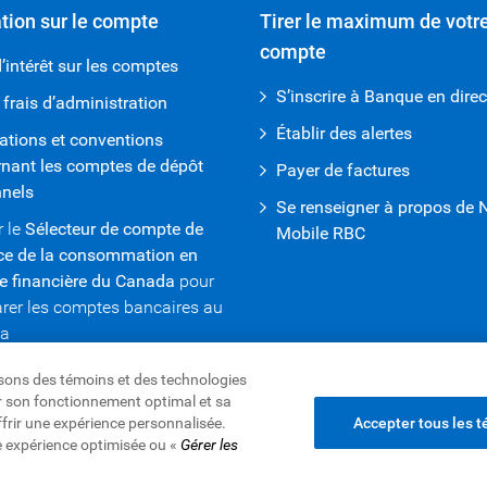
tion sur le compte
Tirer le maximum de votr
compte
’intérêt sur les comptes
S’inscrire à Banque en direc
 frais d’administration
Établir des alertes
ations et conventions
nant les comptes de dépôt
Payer de factures
nnels
Se renseigner à propos de 
r le
Sélecteur de compte de
Mobile RBC
ce de la consommation en
e financière du Canada
pour
er les comptes bancaires au
a
lisons des témoins et des technologies
rer son fonctionnement optimal et sa
ffrir une expérience personnalisée.
Accepter tous les 
e expérience optimisée ou «
Gérer les
2026
es renseignements et Sécurité
|
Publicité et témoins