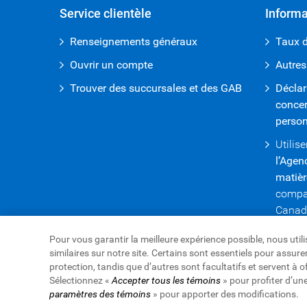
Service clientèle
Informa
Renseignements généraux
Taux d
Ouvrir un compte
Autres
Trouver des succursales et des GAB
Déclar
concer
perso
Utilise
l’Agen
matièr
compar
Canad
Pour vous garantir la meilleure expérience possible, nous uti
similaires sur notre site. Certains sont essentiels pour assu
protection, tandis que d’autres sont facultatifs et servent à o
Sélectionnez «
Accepter tous les témoins
» pour profiter d’un
Site Web de la Banque Royale du Canada,
© 1995-
paramètres des témoins
» pour apporter des modifications.
Conditions d’utilisation
|
Accessibilité
|
Protection d