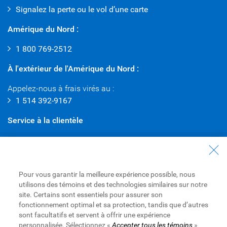
Signalez la perte ou le vol d’une carte
Amérique du Nord :
1 800 769-2512
À l'extérieur de l'Amérique du Nord :
Appelez-nous à frais virés au :
1 514 392-9167
Service à la clientèle
Contactez le Service à la clientèle
Avion Récompenses
Pour vous garantir la meilleure expérience possible, nous
Télécharger l'appli Mobile RBC
utilisons des témoins et des technologies similaires sur notre
site. Certains sont essentiels pour assurer son
Android
fonctionnement optimal et sa protection, tandis que d’autres
iPhone
sont facultatifs et servent à offrir une expérience
personnalisée. Sélectionnez «
Accepter tous les témoins
»