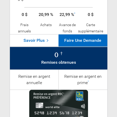
0 $
20,99 %
22,99 %
0 $
*
Frais
Achats
Avance de
Carte
annuels
fonds
supplémentaire
Savoir Plus
Faire Une Demande
0
†
Remises obtenues
Remise en argent
Remise en argent en
annuelle
prime
^