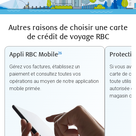
Autres raisons de choisir une carte
de crédit de voyage RBC
26
Appli RBC Mobile
Protectio
Gérez vos factures, établissez un
Si vous avez
paiement et consultez toutes vos
carte de cré
opérations au moyen de notre application
toute utilis
mobile primée.
autorisée de
magasin ou e