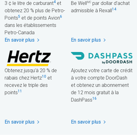
4
3 ¢ le litre de carburant
et
Be Well
par dollar d’achat
MC
14
obtenez 20 % plus de Petro-
admissible à Rexall
5
6
Points
et de points Avion
dans les établissements
Petro-Canada
En savoir plus
En savoir plus
Obtenez jusqu’à 20 % de
Ajoutez votre carte de crédit
10
rabais chez Hertz
et
à votre compte DoorDash
recevez le triple des
et obtenez un abonnement
11
points
de 12 mois gratuit à la
16
DashPass
En savoir plus
En savoir plus