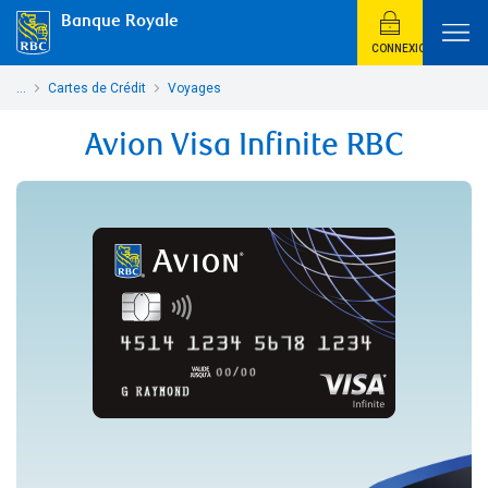
Banque Royale
CONNEXION
...
Cartes de Crédit
Voyages
Avion Visa Infinite RBC