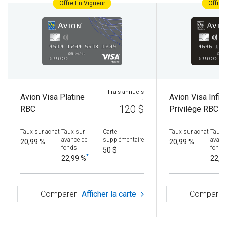
Offre En Vigueur
Offre 
Frais annuels
Avion Visa Platine
Avion Visa Infini
:
120 $
RBC
Privilège RBC
Taux sur achat
Taux sur
Carte
Taux sur achat
Taux 
avance de
supplémentaire
avanc
20,99 %
20,99 %
fonds
fonds
50 $
*
22,99 %
22,9
Comparer
Afficher la carte
Comparer