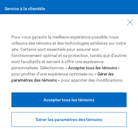
Service à la clientèle
Composez le
1 800 769-2511
Trouver une succursale près de chez vous
Pour vous garantir la meilleure expérience possible, nous
Parler à un conseiller en prêts hypothécaires
utilisons des témoins et des technologies similaires sur notre
Obtenez un prêt hypothécaire préapprouvé
site. Certains sont essentiels pour assurer son
fonctionnement optimal et sa protection, tandis que d’autres
Téléchargez l’appli Mobile RBC
sont facultatifs et servent à offrir une expérience
personnalisée. Sélectionnez «
Accepter tous les témoins
»
Android
pour profiter d’une expérience optimisée ou «
Gérer les
iPhone
paramètres des témoins
» pour apporter des modifications.
Site Web de la Banque Royale du Canada,
© 1995-
2026
Accepter tous les témoins
Conditions d’utilisation
|
Accessibilité
|
Protection des
renseignements et Sécurité
|
Publicité et témoins
Gérer les paramètres des témoins