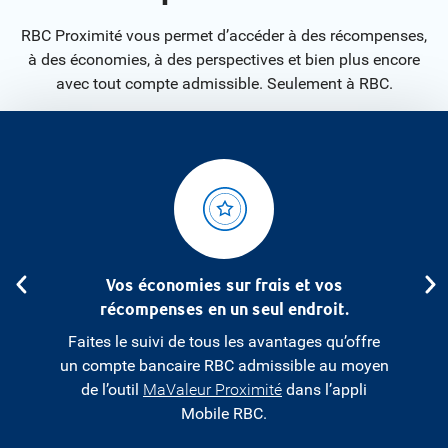
RBC Proximité vous permet d’accéder à des récompenses,
à des économies, à des perspectives et bien plus encore
avec tout compte admissible. Seulement à RBC.
s ne
Vos économies sur frais et vos
Obte
récompenses en un seul endroit.
r vos
Faites le suivi de tous les avantages qu’offre
Si vous
uver des
un compte bancaire RBC admissible au moyen
les qua
n compte
de l’outil
MaValeur Proximité
dans l’appli
compte
Mobile RBC.
mensuel
mois
.
2