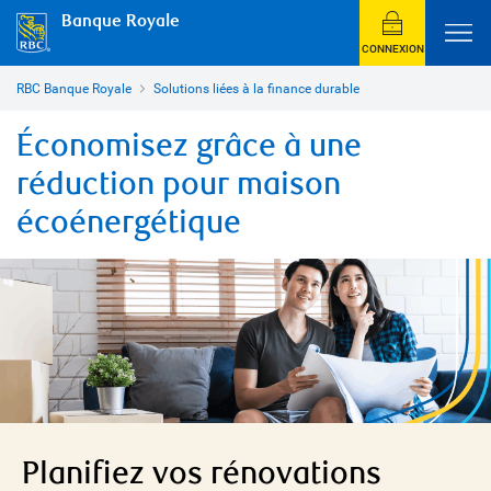
Banque Royale
CONNEXION
RBC Banque Royale
Solutions liées à la finance durable
Économisez grâce à une
réduction pour maison
écoénergétique
Planifiez vos rénovations