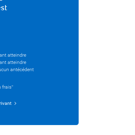
st
ant atteindre
ant atteindre
aucun antécédent
 frais
~
rivant