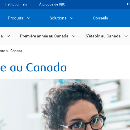
C
Institutionnels
À propos de RBC
Produits
Solutions
Conseils
da
Première année au Canada
S’établir au Canada
aire au Canada
re au Canada