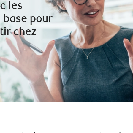
c les
e base pour
tir chez