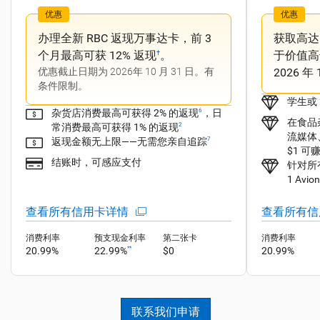
优惠
优惠
办理全新 RBC 返现万事达卡，前 3
获取高达 2
个月最高可获 12% 返现
。
于价值高达
†
优惠截止日期为 2026年 10 月 31 日。有
2026 年
条件限制。
学生或
杂货店消费最高可获得 2% 的返现
，日
6
在食品
常消费最高可获得 1% 的返现
2
流媒体
返现金额无上限——无需您亲自追踪
7
$1 可赚
结账时，可感应支付
针对所
1 Avi
查看所有信用卡详情
查看所有信
消费利率
预支现金利率
第二张卡
消费利率
20.99%
22.99%
$0
20.99%
**
联系我们申请