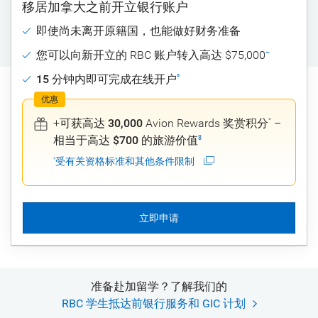
移居加拿大之前开立银行账户
即使尚未离开原籍国，也能
做好财务准备
您可以向新开立的 RBC 账户
转入高达
$75,000
~
15 分钟内
即可完成在线开户
º
优惠
+可获高达
30,000
Avion Rewards 奖赏积分
–
*
相当于高达
$700 的旅游价值
8
受有关资格标准和其他条件限制
*
立即申请
准备赴加留学？
了解我们的
RBC 学生抵达前银行服务和 GIC 计划