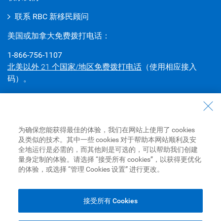
联系 RBC 新移民顾问
美国或加拿大免费拨打电话：
1-866-756-1107
北美以外 21 个国家/地区免费拨打电话
（使用相应接入
码）。
全球接听方付费电话：
1-506-864-2275
若需拨打免费的接听方付费电话，请联系您的电话查号系统
为确保您能获得最佳的体验，我们在网站上使用了 cookies
及类似的技术。其中一些 cookies 对于帮助本网站顺利及安
或国际话务员，获取国际接入代码或其他可能适用于您所在
全地运行是必需的，而其他则是可选的，可以帮助我们创建
国家/地区的专用拨号代码。
量身定制的体验。请选择 “接受所有 cookies”，以获得更优化
的体验，或选择 “管理 Cookies 设置” 进行更改。
查找分行
和
进行预约
接受所有 Cookies
Royal Bank of Canada Website,
© 1995-
2026
Legal
|
Accessibility
|
Privacy & Security
|
广告和 Cookies