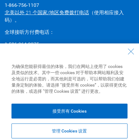
1-866-756-1107
北美以外 21 个国家/地区免费拨打电话
（使用相应接入
码）。
全球接听方付费电话：
1-506-864-2275
若需拨打免费的接听方付费电话，请联系您的电话查号系统
或国际话务员，获取国际接入代码或其他可能适用于您所在
国家/地区的专用拨号代码。
为确保您能获得最佳的体验，我们在网站上使用了 cookies
及类似的技术。其中一些 cookies 对于帮助本网站顺利及安
查找分行
和
进行预约
全地运行是必需的，而其他则是可选的，可以帮助我们创建
量身定制的体验。请选择 “接受所有 cookies”，以获得更优化
的体验，或选择 “管理 Cookies 设置” 进行更改。
Royal Bank of Canada Website,
© 1995-
2026
Legal
|
Accessibility
|
Privacy & Security
|
广告和 Cookies
接受所有 Cookies
管理 Cookies 设置
Top