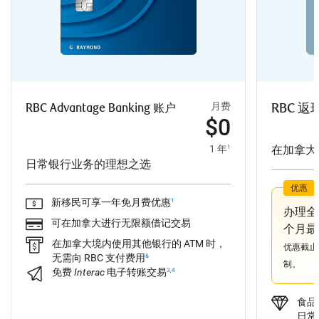
月费
RBC 
RBC Advantage
Banking 账户
$0
1 年
在加拿大
1
日常银行业务的理想之选
优惠
新移民可享一年免月费优惠
1
办理全
可在加拿大进行无限额借记交易
个月最
在加拿大境内使用其他银行的 ATM 时，
优惠截止日
无需向 RBC 支付费用
&
制。
免费
Interac
电子转账交
易
3
,
4
食品
日常