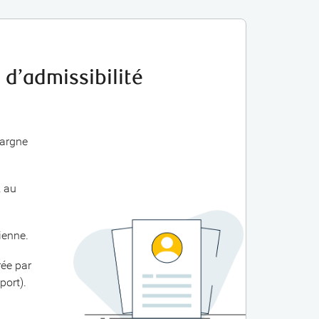
 d’admissibilité
pargne
z au
ienne.
rée par
port).