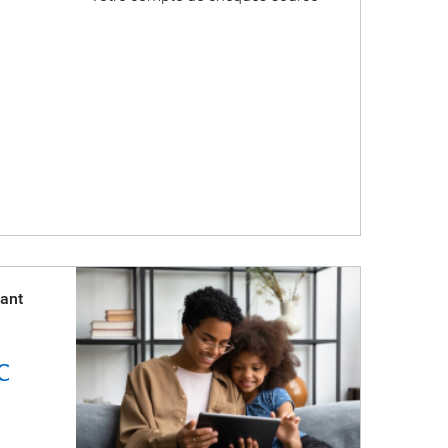
ant
C