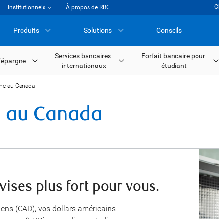
C
Institutionnels
À propos de RBC
Produits
Solutions
Conseils
Services bancaires
Forfait bancaire pour
’épargne
internationaux
étudiant
ne au Canada
 au Canada
evises plus fort pour vous.
iens (CAD), vos dollars américains