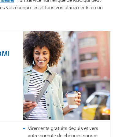
seiller
–, un service numérique de RBC qui peut
utes vos économies et tous vos placements en un
OMI
Virements gratuits depuis et vers
votre compte de chèques source