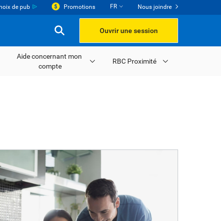
FR
hoix de pub
Promotions
Nous joindre
Ouvrir une session
Aide concernant mon
RBC Proximité
compte