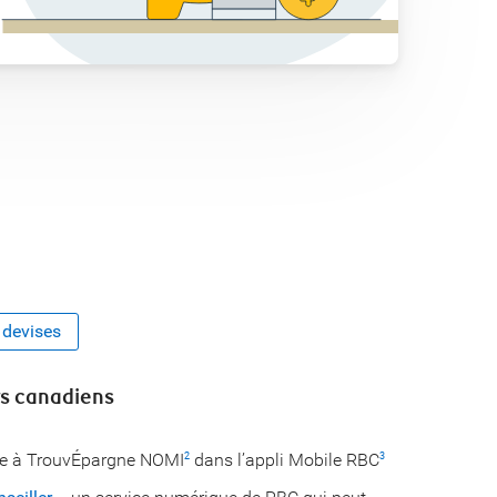
 devises
rs canadiens
râce à TrouvÉpargne NOMI
dans l’appli Mobile RBC
2
3