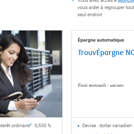
Vous avez accès à
MonCon
vous aider à regrouper to
seul endroit
Épargne automatique
TrouvÉpargne N
Frais mensuels : aucuns
térêt ordinaire
: 0,550 %
Devise : dollar canadien
4