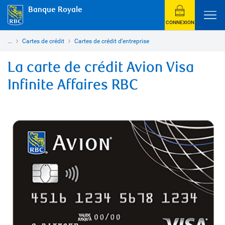
Banque Royale
CONNEXION
...
Cartes de crédit
Cartes de crédit d’entreprise
La carte de crédit Avion Visa
Infinite Affaires RBC