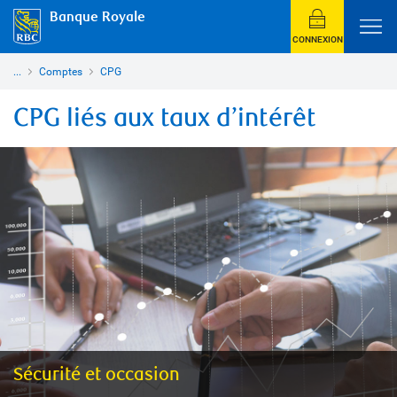
Banque Royale
CONNEXION
...
Comptes
CPG
CPG liés aux taux d’intérêt
Sécurité et occasion