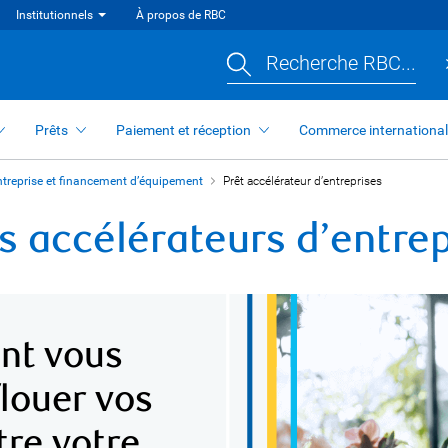
Institutionnels
À propos de RBC
Recherche RBC...
Prêts
Paiement et réception
Commerce international
entreprise et financement d’équipement
Prêt accélérateur d’entreprises
 accélérateurs d’entrep
ont vous
louer vos
ître votre