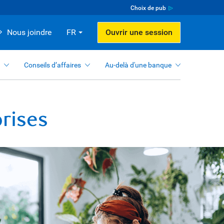
Choix de pub
Nous joindre
FR
Ouvrir une session
Conseils d’affaires
Au-delà d'une banque
rises