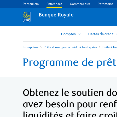
Particuliers
Entreprises
Commerciaux
Patrimoine
Banque Royale
Comptes
Cartes de crédit
Entreprises
Prêts et marges de crédit à l’entreprise
Prêts à l’
Programme de prêts
Obtenez le soutien d
avez besoin pour renf
liquidités et faire cro