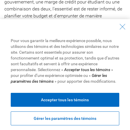
gouvernement, une marge de crédit pour étudiant ou une
combinaison des deux, l’essentiel est de rester informé, de
planifier votre budget et d’emprunter de manière
responsable. En utilisant les bons outils financiers et en
mettant en place une stratégie claire, vous pourrez vous
concentrer sur vos études et ainsi façonner votre avenir.
Pour vous garantir la meilleure expérience possible, nous
utilisons des témoins et des technologies similaires sur notre
FAQ sur les prêts et
site. Certains sont essentiels pour assurer son
fonctionnement optimal et sa protection, tandis que d’autres
sont facultatifs et servent à offrir une expérience
les marges de crédit
personnalisée. Sélectionnez «
Accepter tous les témoins
»
pour profiter d’une expérience optimisée ou «
Gérer les
pour étudiant au
paramètres des témoins
» pour apporter des modifications.
Canada
Accepter tous les témoins
L’obtention d’un prêt étudiant a-t-elle une
incidence sur ma cote de solvabilité ?
Gérer les paramètres des témoins
Oui, les prêts étudiants peuvent avoir une