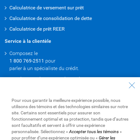
Calculatrice de versement sur prêt
Calculatrice de consolidation de dette
Calculatrice de prêt REER
Service à la clientèle
Composez le
1 800 769-2511
pour
parler à
un spécialiste du crédit.
Localisateur de succursales et de GAB
Consolidation de dette
Pour vous garantir la meilleure expérience possible, nous
Consolidation de dette
utilisons des témoins et des technologies similaires sur notre
RBC offre des taux concurrentiels et des conseils
site. Certains sont essentiels pour assurer son
personnalisés qui vous aideront à gérer vos liquidités et à
fonctionnement optimal et sa protection, tandis que d’autres
réduire votre dette.
sont facultatifs et servent à offrir une expérience
personnalisée. Sélectionnez «
Accepter tous les témoins
»
pour profiter d’une expérience optimisée ou «
Gérer les