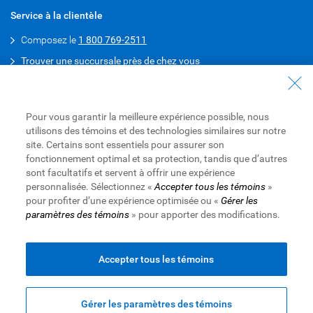
Service à la clientèle
Composez le
1 800 769-2511
Trouver une succursale près de chez vous
Parler à un conseiller en prêts hypothécaires
Obtenez un prêt hypothécaire préapprouvé
Pour vous garantir la meilleure expérience possible, nous
Téléchargez l’appli Mobile RBC
utilisons des témoins et des technologies similaires sur notre
site. Certains sont essentiels pour assurer son
Android
fonctionnement optimal et sa protection, tandis que d’autres
sont facultatifs et servent à offrir une expérience
iPhone
personnalisée. Sélectionnez «
Accepter tous les témoins
»
pour profiter d’une expérience optimisée ou «
Gérer les
paramètres des témoins
» pour apporter des modifications.
Site Web de la Banque Royale du Canada,
© 1995-
2026
Conditions d’utilisation
|
Accessibilité
|
Protection des
renseignements et Sécurité
|
Publicité et témoins
Accepter tous les témoins
Gérer les paramètres des témoins
Haut