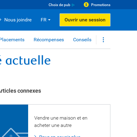
Choix de pub
Promotions
Nous joindre
FR
Ouvrir une session
Placements
Récompenses
Conseils
 actuelle
rticles connexes
Vendre une maison et en
acheter une autre