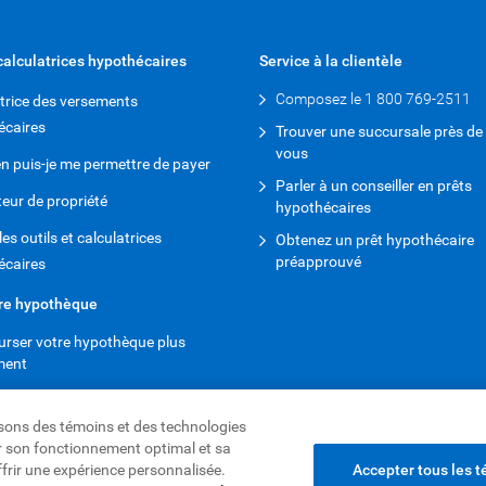
 calculatrices hypothécaires
Service à la clientèle
Composez le 1 800 769-2511
trice des versements
écaires
Trouver une succursale près de
vous
 puis-je me permettre de payer
Parler à un conseiller en prêts
eur de propriété
hypothécaires
es outils et calculatrices
Obtenez un prêt hypothécaire
préapprouvé
écaires
tre hypothèque
rser votre hypothèque plus
ment
lisons des témoins et des technologies
rer son fonctionnement optimal et sa
ffrir une expérience personnalisée.
Accepter tous les 
2026