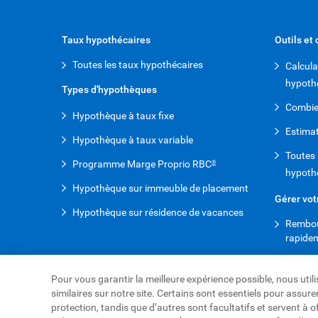
Taux hypothécaires
Outils et
Toutes les taux hypothécaires
Calcula
hypoth
Types d'hypothèques
Combien
Hypothèque à taux fixe
Estimat
Hypothèque à taux variable
Toutes l
Programme Marge Proprio RBC
®
hypoth
Hypothèque sur immeuble de placement
Gérer vo
Hypothèque sur résidence de vacances
Rembou
rapide
Pour vous garantir la meilleure expérience possible, nous uti
similaires sur notre site. Certains sont essentiels pour assu
protection, tandis que d’autres sont facultatifs et servent à o
Site Web de la Banque Royale du Canada,
© 1995-