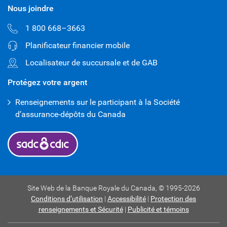
Nous joindre
1 800 668–3663
Planificateur financier mobile
Localisateur de succursale et de GAB
Protégez votre argent
Renseignements sur le participant à la Société
d’assurance-dépôts du Canada
Site Web de la Banque Royale du Canada,
© 1995-
2026
Conditions d’utilisation
|
Accessibilité
|
Protection des
renseignements et Sécurité
|
Publicité et témoins