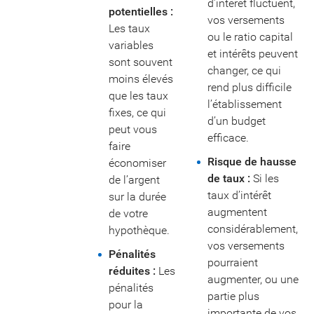
d’intérêt fluctuent,
potentielles :
vos versements
Les taux
ou le ratio capital
variables
et intérêts peuvent
sont souvent
changer, ce qui
moins élevés
rend plus difficile
que les taux
l’établissement
fixes, ce qui
d’un budget
peut vous
efficace.
faire
Risque de hausse
économiser
de taux :
Si les
de l’argent
taux d’intérêt
sur la durée
augmentent
de votre
considérablement,
hypothèque.
vos versements
Pénalités
pourraient
réduites :
Les
augmenter, ou une
pénalités
partie plus
pour la
importante de vos