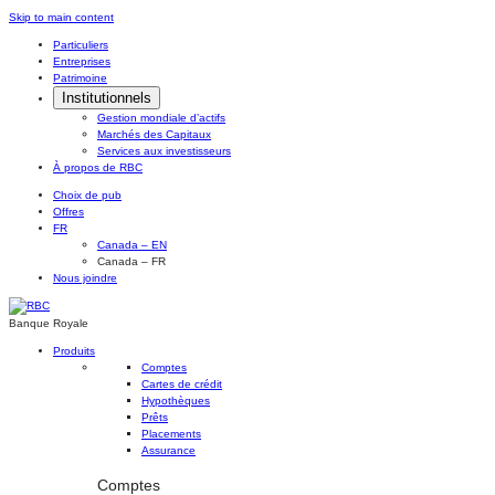
Skip
Skip to main content
to
Particuliers
content
Entreprises
Patrimoine
Institutionnels
Gestion mondiale d’actifs
Marchés des Capitaux
Services aux investisseurs
À propos de RBC
Choix de pub
Offres
FR
Canada – EN
Canada – FR
Nous joindre
Banque Royale
Produits
Comptes
Cartes de crédit
Hypothèques
Prêts
Placements
Assurance
Comptes