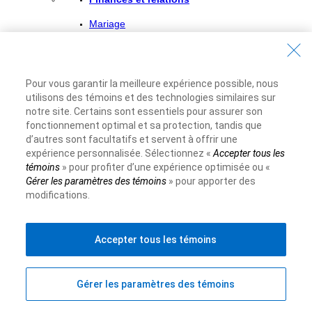
Mariage
Parentalité
Séparation et Divorce
Pour vous garantir la meilleure expérience possible, nous
Décès d’un membre de la famille
utilisons des témoins et des technologies similaires sur
notre site. Certains sont essentiels pour assurer son
Les femmes et la gestion financière
fonctionnement optimal et sa protection, tandis que
d’autres sont facultatifs et servent à offrir une
expérience personnalisée. Sélectionnez «
Accepter tous les
Nouveaux arrivants au Canada
témoins
» pour profiter d’une expérience optimisée ou «
S’installer au Canada
Gérer les paramètres des témoins
» pour apporter des
modifications.
Emploi au Canada
Les services bancaires au Canada
Accepter tous les témoins
Étudier au Canada
Démarrer une entreprise au Canada
Gérer les paramètres des témoins
L’adaptation à une nouvelle vie au Canada ne se fait