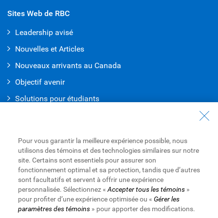
Sites Web de RBC
Leadership avisé
Nouvelles et Articles
Nouveaux arrivants au Canada
Objectif avenir
Solutions pour étudiants
Entrez en contact avec nous
Nous joindre
Pour vous garantir la meilleure expérience possible, nous
utilisons des témoins et des technologies similaires sur notre
Trouvez une succursale ou un GAB
site. Certains sont essentiels pour assurer son
fonctionnement optimal et sa protection, tandis que d’autres
Prendre un rendez-vous
sont facultatifs et servent à offrir une expérience
personnalisée. Sélectionnez «
Accepter tous les témoins
»
pour profiter d’une expérience optimisée ou «
Gérer les
paramètres des témoins
» pour apporter des modifications.
Royal Bank of Canada Website