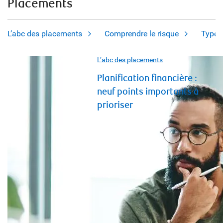
Placements
L’abc des placements
Comprendre le risque
Types
L’abc des placements
Planification financière :
neuf points importants à
prioriser