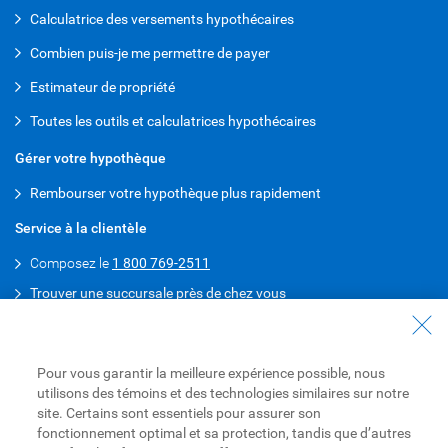
Calculatrice des versements hypothécaires
Combien puis-je me permettre de payer
Estimateur de propriété
Toutes les outils et calculatrices hypothécaires
Gérer votre hypothèque
Rembourser votre hypothèque plus rapidement
Service à la clientèle
Composez le
1 800 769-2511
Trouver une succursale près de chez vous
Parler à un conseiller en prêts hypothécaires
Obtenez un prêt hypothécaire préapprouvé
Pour vous garantir la meilleure expérience possible, nous
Téléchargez l’appli Mobile RBC
utilisons des témoins et des technologies similaires sur notre
site. Certains sont essentiels pour assurer son
Android
fonctionnement optimal et sa protection, tandis que d’autres