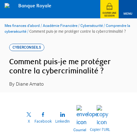
Skip
Banque Royale
to
content
OUVRIR UNE
MENU
SESSION
Mes finances d’abord
/
Académie Financière
/
Cybersécurité
/
Comprendre la
cybersécurité
/
Comment puis-je me protéger contre la cybercriminalité ?
CYBERCONSEILS
Comment puis-je me protéger
contre la cybercriminalité ?
By Diane Amato
X
Facebook
LinkedIn
Copier l’URL
Courriel