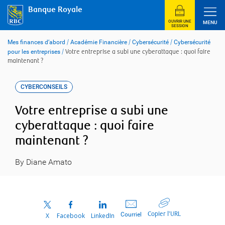
Skip
Banque Royale
to
content
OUVRIR UNE
MENU
SESSION
Mes finances d’abord
/
Académie Financière
/
Cybersécurité
/
Cybersécurité
pour les entreprises
/
Votre entreprise a subi une cyberattaque : quoi faire
maintenant ?
CYBERCONSEILS
Votre entreprise a subi une
cyberattaque : quoi faire
maintenant ?
By Diane Amato
Copier l’URL
Courriel
X
Facebook
LinkedIn