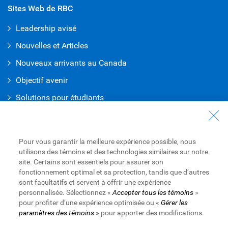
Sites Web de RBC
Leadership avisé
Nouvelles et Articles
Nouveaux arrivants au Canada
Objectif avenir
Solutions pour étudiants
Entrez en contact avec nous
Nous joindre
Pour vous garantir la meilleure expérience possible, nous
utilisons des témoins et des technologies similaires sur notre
Trouvez une succursale ou un GAB
site. Certains sont essentiels pour assurer son
fonctionnement optimal et sa protection, tandis que d’autres
Prendre un rendez-vous
sont facultatifs et servent à offrir une expérience
personnalisée. Sélectionnez «
Accepter tous les témoins
»
pour profiter d’une expérience optimisée ou «
Gérer les
paramètres des témoins
» pour apporter des modifications.
Royal Bank of Canada Website