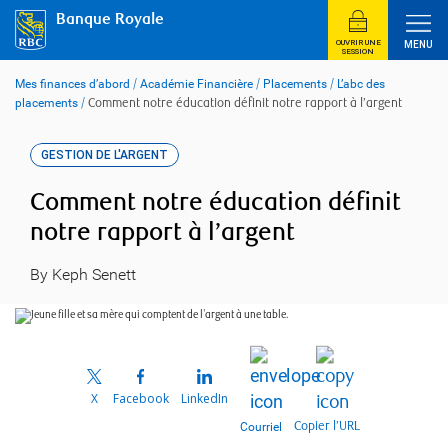
Skip
Banque Royale
to
content
OUVRIR UNE
MENU
SESSION
Mes finances d’abord
/
Académie Financière
/
Placements
/
L’abc des
placements
/
Comment notre éducation définit notre rapport à l’argent
GESTION DE L'ARGENT
Comment notre éducation définit
notre rapport à l’argent
By Keph Senett
X
Facebook
LinkedIn
Copier l’URL
Courriel