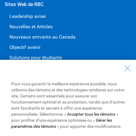
Sites Web de RBC
Leadership avisé
Nouvelles et Articles
Nouveaux arrivants au Canada
Objectif avenir
Solutions pour étudiants
Entrez en contact avec nous
Nous joindre
Pour vous garantir la meilleure expérience possible, nous
utilisons des témoins et des technologies similaires sur notre
Trouvez une succursale ou un GAB
site. Certains sont essentiels pour assurer son
fonctionnement optimal et sa protection, tandis que d’autres
Prendre un rendez-vous
sont facultatifs et servent à offrir une expérience
personnalisée. Sélectionnez «
Accepter tous les témoins
»
pour profiter d’une expérience optimisée ou «
Gérer les
paramètres des témoins
» pour apporter des modifications.
Royal Bank of Canada Website