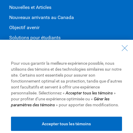
Nouvelles et Articles
Nouveaux arrivants au Canada
Objectif avenir
Solutions pour étudiants
Entrez en contact avec nous
Nous joindre
Pour vous garantir la meilleure expérience possible, nous
utilisons des témoins et des technologies similaires sur notre
Trouvez une succursale ou un GAB
site. Certains sont essentiels pour assurer son
fonctionnement optimal et sa protection, tandis que d’autres
Prendre un rendez-vous
sont facultatifs et servent à offrir une expérience
personnalisée. Sélectionnez «
Accepter tous les témoins
»
pour profiter d’une expérience optimisée ou «
Gérer les
paramètres des témoins
» pour apporter des modifications.
Royal Bank of Canada Website
Conditions d’utilisation
Accessibilité
Protection des renseignements et Sécurité
Publicité et témoins
Accepter tous les témoins