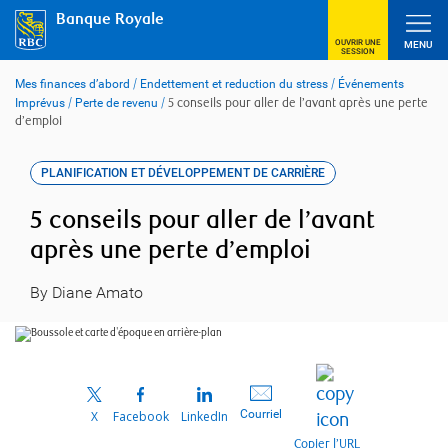
Skip
Banque Royale
to
content
OUVRIR UNE
MENU
SESSION
Mes finances d’abord
/
Endettement et reduction du stress
/
Événements
Imprévus
/
Perte de revenu
/
5 conseils pour aller de l’avant après une perte
d’emploi
PLANIFICATION ET DÉVELOPPEMENT DE CARRIÈRE
5 conseils pour aller de l’avant
après une perte d’emploi
By Diane Amato
Courriel
X
Facebook
LinkedIn
Copier l’URL