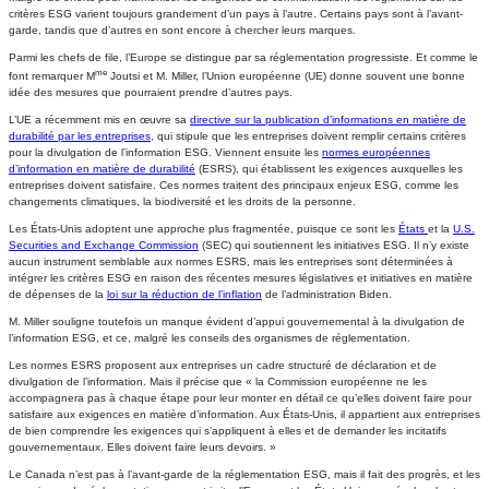
critères ESG varient toujours grandement d’un pays à l’autre. Certains pays sont à l’avant-
garde, tandis que d’autres en sont encore à chercher leurs marques.
Parmi les chefs de file, l’Europe se distingue par sa réglementation progressiste. Et comme le
me
font remarquer M
Joutsi et M. Miller, l’Union européenne (UE) donne souvent une bonne
idée des mesures que pourraient prendre d’autres pays.
L’UE a récemment mis en œuvre sa
directive sur la publication d’informations en matière de
durabilité par les entreprises
, qui stipule que les entreprises doivent remplir certains critères
pour la divulgation de l’information ESG. Viennent ensuite les
normes européennes
d’information en matière de durabilité
(ESRS), qui établissent les exigences auxquelles les
entreprises doivent satisfaire. Ces normes traitent des principaux enjeux ESG, comme les
changements climatiques, la biodiversité et les droits de la personne.
Les États-Unis adoptent une approche plus fragmentée, puisque ce sont les
États
et la
U.S.
Securities and Exchange Commission
(SEC) qui soutiennent les initiatives ESG. Il n’y existe
aucun instrument semblable aux normes ESRS, mais les entreprises sont déterminées à
intégrer les critères ESG en raison des récentes mesures législatives et initiatives en matière
de dépenses de la
loi sur la réduction de l’inflation
de l’administration Biden.
M. Miller souligne toutefois un manque évident d’appui gouvernemental à la divulgation de
l’information ESG, et ce, malgré les conseils des organismes de réglementation.
Les normes ESRS proposent aux entreprises un cadre structuré de déclaration et de
divulgation de l’information. Mais il précise que « la Commission européenne ne les
accompagnera pas à chaque étape pour leur monter en détail ce qu’elles doivent faire pour
satisfaire aux exigences en matière d’information. Aux États-Unis, il appartient aux entreprises
de bien comprendre les exigences qui s’appliquent à elles et de demander les incitatifs
gouvernementaux. Elles doivent faire leurs devoirs. »
Le Canada n’est pas à l’avant-garde de la réglementation ESG, mais il fait des progrès, et les