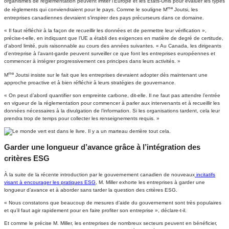
organismes de réglementation peuvent imiter l’Europe et les États-Unis pour évaluer les types
me
de règlements qui conviendraient pour le pays. Comme le souligne M
Joutsi, les
entreprises canadiennes devraient s’inspirer des pays précurseurs dans ce domaine.
« Il faut réfléchir à la façon de recueillir les données et de permettre leur vérification »,
précise-t-elle, en indiquant que l’UE a établi des exigences en matière de degré de certitude,
d’abord limité, puis raisonnable au cours des années suivantes. « Au Canada, les dirigeants
d’entreprise à l’avant-garde peuvent surveiller ce que font les entreprises européennes et
commencer à intégrer progressivement ces principes dans leurs activités. »
me
M
Joutsi insiste sur le fait que les entreprises devraient adopter dès maintenant une
approche proactive et à bien réfléchir à leurs stratégies de gouvernance.
« On peut d’abord quantifier son empreinte carbone, dit-elle. Il ne faut pas attendre l’entrée
en vigueur de la réglementation pour commencer à parler aux intervenants et à recueillir les
données nécessaires à la divulgation de l’information. Si les organisations tardent, cela leur
prendra trop de temps pour collecter les renseignements requis. »
Garder une longueur d’avance grâce à l’intégration des
critères ESG
À la suite de la récente introduction par le gouvernement canadien de nouveaux
incitatifs
visant à encourager les pratiques ESG
, M. Miller exhorte les entreprises à garder une
longueur d’avance et à aborder sans tarder la question des critères ESG.
« Nous constatons que beaucoup de mesures d’aide du gouvernement sont très populaires
et qu’il faut agir rapidement pour en faire profiter son entreprise », déclare-t-il.
Et comme le précise M. Miller, les entreprises de nombreux secteurs peuvent en bénéficier,