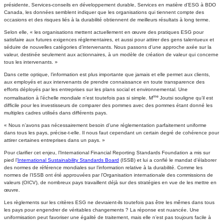
présidente, Services-conseils en développement durable, Services en matière d’ESG à BDO
Canada, les données semblent indiquer que les organisations qui tiennent compte des
occasions et des risques liés à la durabilité obtiennent de meilleurs résultats à long terme.
Selon elle, « les organisations mettent actuellement en œuvre des pratiques ESG pour
satisfaire aux futures exigences réglementaires, et aussi pour attirer des gens talentueux et
séduire de nouvelles catégories d’intervenants. Nous passons d’une approche axée sur la
valeur, destinée seulement aux actionnaires, à un modèle de création de valeur qui concerne
tous les intervenants. »
Dans cette optique, l’information est plus importante que jamais et elle permet aux clients,
aux employés et aux intervenants de prendre connaissance en toute transparence des
efforts déployés par les entreprises sur les plans social et environnemental. Une
me
normalisation à l’échelle mondiale n’est toutefois pas si simple. M
Joutsi souligne qu’il est
difficile pour les investisseurs de comparer des pommes avec des pommes étant donné les
multiples cadres utilisés dans différents pays.
« Nous n’avons pas nécessairement besoin d’une réglementation parfaitement uniforme
dans tous les pays, précise-t-elle. Il nous faut cependant un certain degré de cohérence pour
attirer certaines entreprises dans un pays. »
Pour clarifier cet enjeu, l’International Financial Reporting Standards Foundation a mis sur
pied l’
International Sustainability Standards Board
(ISSB) et lui a confié le mandat d’élaborer
des normes de référence mondiales sur l’information relative à la durabilité. Comme les
normes de l’ISSB ont été approuvées par l’Organisation internationale des commissions de
valeurs (OICV), de nombreux pays travaillent déjà sur des stratégies en vue de les mettre en
œuvre.
Les règlements sur les critères ESG ne devraient-ils toutefois pas être les mêmes dans tous
les pays pour engendrer de véritables changements ? La réponse est nuancée. Une
uniformisation peut favoriser une égalité de traitement, mais elle n’est pas toujours facile à