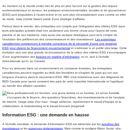
Au moment où le monde entier met de plus en plus l’accent sur la gestion des risques
environnementaux et sociaux, les pratiques environnementales, sociales et de gouvernance
(ESG) sont propulsées à l’avant-scène et ne sont plus nécessairement vues comme un effet
de mode, mais comme faisant partie d’une stratégie d’affaires.
Partout dans le monde, des entreprises ont compris que l’intégration des critères ESG dans
leurs principales activités était non seulement une bonne chose pour l’avenir de notre
planète et de ses habitants, mais aussi une tactique stratégique pour tenir compte de
l’évolution des préférences des consommateurs et des investisseurs.
Les entreprises
canadiennes commencent à prendre conscience de la nécessité d’avoir une stratégie
ESG
pour obtenir du financement gouvernemental
et s’adresser à un public plus large. Cette
évolution vers une plus grande reconnaissance de la valeur des critères ESG s’accompagne
d’une augmentation des
besoins en matière d’information
, et ce, tant à l’échelle
internationale qu’ici, au Canada.
Pour s’y retrouver dans cet environnement en constante évolution, les entreprises
canadiennes peuvent regarder au-delà des frontières et s’inspirer de pays qui ont une
longueur d’avance dans le mouvement ESG. RBC s’est entretenue avec des dirigeants de
BDO Canada pour savoir comment tirer parti de cette expertise internationale et l’appliquer
au monde des affaires canadien.
Information ESG : une demande en hausse
À l’échelle mondiale, la demande d’information ESG est alimentée par les
requêtes des
investisseurs
et les
exigences réglementaires
. Mais comme le souligne Alison Joutsi, vice-