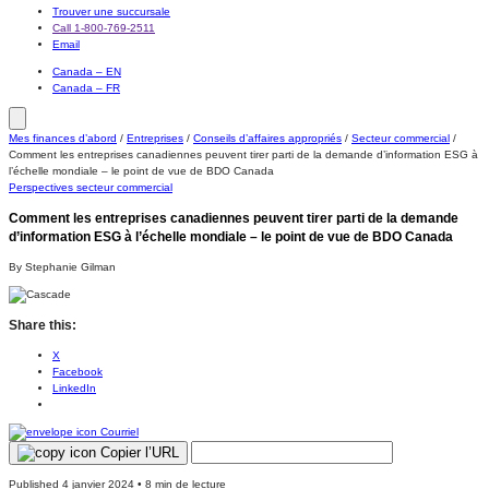
Trouver une succursale
Call 1-800-769-2511
Email
Canada – EN
Canada – FR
Mes finances d’abord
/
Entreprises
/
Conseils d’affaires appropriés
/
Secteur commercial
/
Comment les entreprises canadiennes peuvent tirer parti de la demande d’information ESG à
l’échelle mondiale – le point de vue de BDO Canada
Perspectives secteur commercial
Comment les entreprises canadiennes peuvent tirer parti de la demande
d’information ESG à l’échelle mondiale – le point de vue de BDO Canada
By Stephanie Gilman
Share this:
X
Facebook
LinkedIn
Courriel
Copier l’URL
Published 4 janvier 2024 • 8 min de lecture