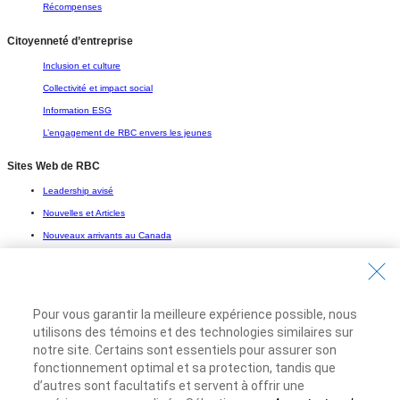
Récompenses
Citoyenneté d’entreprise
Inclusion et culture
Collectivité et impact social
Information ESG
L’engagement de RBC envers les jeunes
Sites Web de RBC
Leadership avisé
Nouvelles et Articles
Nouveaux arrivants au Canada
Objectif avenir
Solutions pour étudiants
Pour vous garantir la meilleure expérience possible, nous
Entrez en contact avec nous
utilisons des témoins et des technologies similaires sur
Nous joindre
notre site. Certains sont essentiels pour assurer son
fonctionnement optimal et sa protection, tandis que
Trouvez une succursale ou un GAB
d’autres sont facultatifs et servent à offrir une
Prendre un rendez-vous