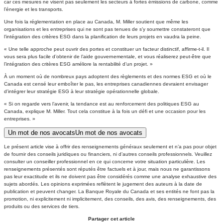
car ces mesures ne visent pas seulement les secteurs à fortes émissions de carbone, comme
l’énergie et les transports.
Une fois la réglementation en place au Canada, M. Miller soutient que même les
organisations et les entreprises qui ne sont pas tenues de s’y soumettre constateront que
l’intégration des critères ESG dans la planification de leurs projets en vaudra la peine.
« Une telle approche peut ouvrir des portes et constituer un facteur distinctif, affirme-t-il. Il
vous sera plus facile d’obtenir de l’aide gouvernementale, et vous réaliserez peut-être que
l’intégration des critères ESG améliore la rentabilité d’un projet. »
À un moment où de nombreux pays adoptent des règlements et des normes ESG et où le
Canada est censé leur emboîter le pas, les entreprises canadiennes devraient envisager
d’intégrer leur stratégie ESG à leur stratégie opérationnelle globale.
« Si on regarde vers l’avenir, la tendance est au renforcement des politiques ESG au
Canada, explique M. Miller. Tout cela constitue à la fois un défi et une occasion pour les
entreprises. »
Un mot de nos avocats
Un mot de nos avocats
Le présent article vise à offrir des renseignements généraux seulement et n’a pas pour objet
de fournir des conseils juridiques ou financiers, ni d’autres conseils professionnels. Veuillez
consulter un conseiller professionnel en ce qui concerne votre situation particulière. Les
renseignements présentés sont réputés être factuels et à jour, mais nous ne garantissons
pas leur exactitude et ils ne doivent pas être considérés comme une analyse exhaustive des
sujets abordés. Les opinions exprimées reflètent le jugement des auteurs à la date de
publication et peuvent changer. La Banque Royale du Canada et ses entités ne font pas la
promotion, ni explicitement ni implicitement, des conseils, des avis, des renseignements, des
produits ou des services de tiers.
Partager cet article