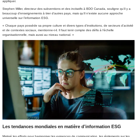
appliquer.
Stephen Miller, directeur des subventions et des incitatifs à BDO Canada, souligne qu’il y a
beaucoup d’enseignements à tirer d’autres pays, mais qu’il n’existe aucune approche
universelle sur l’information ESG.
« Chaque pays possède sa propre culture et divers types d’institutions, de secteurs d’activité
et de contextes sociaux, mentionne-t-il. Il faut tenir compte des défis à l’échelle
organisationnelle, mais aussi au niveau national. »
Les tendances mondiales en matière d’information ESG
Malgré les efforts pour harmoniser les exigences de communication, les règlements sur les