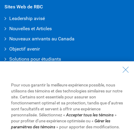
Sites Web de RBC
Leadership avisé
Nouvelles et Articles
Nouveaux arrivants au Canada
Objectif avenir
Solutions pour étudiants
Entrez en contact avec nous
Nous joindre
Pour vous garantir la meilleure expérience possible, nous
utilisons des témoins et des technologies similaires sur notre
Trouvez une succursale ou un GAB
site. Certains sont essentiels pour assurer son
fonctionnement optimal et sa protection, tandis que d’autres
Prendre un rendez-vous
sont facultatifs et servent à offrir une expérience
personnalisée. Sélectionnez «
Accepter tous les témoins
»
pour profiter d’une expérience optimisée ou «
Gérer les
paramètres des témoins
» pour apporter des modifications.
Royal Bank of Canada Website