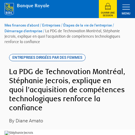
Skip
Banque Royale
to
content
OUVRIR UNE
MENU
SESSION
Mes finances d’abord
/
Entreprises
/
Étapes de la vie de l’entreprise
/
Démarrage d’entreprise
/
La PDG de Technovation Montréal, Stéphanie
Jecrois, explique en quoi l’acquisition de compétences technologiques
renforce la confiance
ENTREPRISES DIRIGÉES PAR DES FEMMES
La PDG de Technovation Montréal,
Stéphanie Jecrois, explique en
quoi l’acquisition de compétences
technologiques renforce la
confiance
By Diane Amato