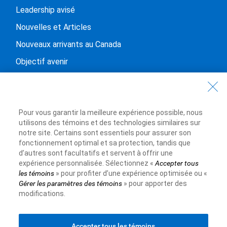
Leadership avisé
Nouvelles et Articles
Nouveaux arrivants au Canada
Objectif avenir
Solutions pour étudiants
Entrez en contact avec nous
Pour vous garantir la meilleure expérience possible, nous
Nous joindre
utilisons des témoins et des technologies similaires sur
notre site. Certains sont essentiels pour assurer son
Trouvez une succursale ou un GAB
fonctionnement optimal et sa protection, tandis que
d’autres sont facultatifs et servent à offrir une
Prendre un rendez-vous
expérience personnalisée. Sélectionnez «
Accepter tous
les témoins
» pour profiter d’une expérience optimisée ou «
Gérer les paramètres des témoins
» pour apporter des
modifications.
Royal Bank of Canada Website
Conditions d’utilisation
Accessibilité
Protection des renseignements et Sécurité
Publicité et témoins
Accepter tous les témoins