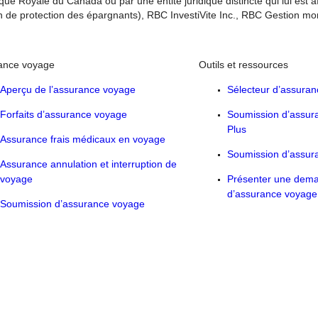
que Royale du Canada ou par une entité juridique distincte qui lui est 
 protection des épargnants), RBC InvestiVite Inc., RBC Gestion mondia
ance voyage
Outils et ressources
Aperçu de l’assurance voyage
Sélecteur d’assuran
Forfaits d’assurance voyage
Soumission d’assura
Plus
Assurance frais médicaux en voyage
Soumission d’assura
Assurance annulation et interruption de
voyage
Présenter une dema
d’assurance voyage
Soumission d’assurance voyage