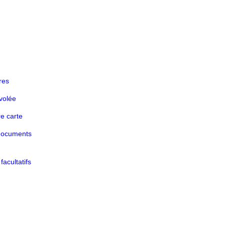
res
volée
re carte
documents
acultatifs