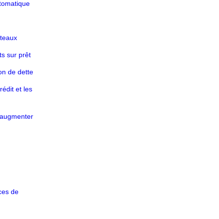
utomatique
ateaux
s sur prêt
on de dette
édit et les
 augmenter
ices de