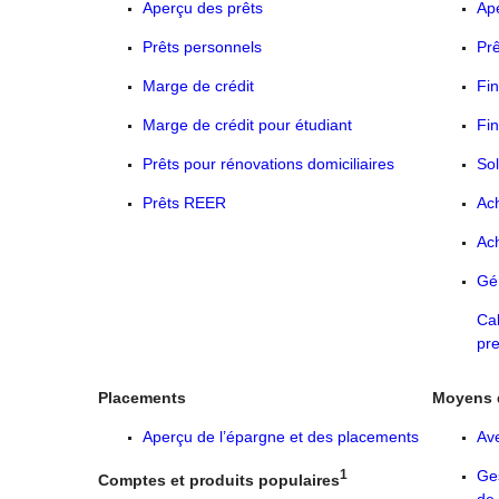
Aperçu des prêts
Ape
Prêts personnels
Prê
Marge de crédit
Fin
Marge de crédit pour étudiant
Fi
Prêts pour rénovations domiciliaires
Sol
Prêts REER
Ach
Ach
Gér
Cal
pre
Placements
Moyens d
Aperçu de l’épargne et des placements
Ave
1
Ges
Comptes et produits populaires