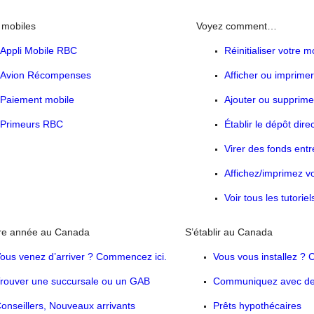
 mobiles
Voyez comment…
Appli Mobile RBC
Réinitialiser votre 
Avion Récompenses
Afficher ou imprime
Paiement mobile
Ajouter ou supprimer
Primeurs RBC
Établir le dépôt direc
Virer des fonds ent
Affichez/imprimez v
Voir tous les tutoriel
re année au Canada
S’établir au Canada
ous venez d’arriver ? Commencez ici.
Vous vous installez ?
rouver une succursale ou un GAB
Communiquez avec des
onseillers, Nouveaux arrivants
Prêts hypothécaires