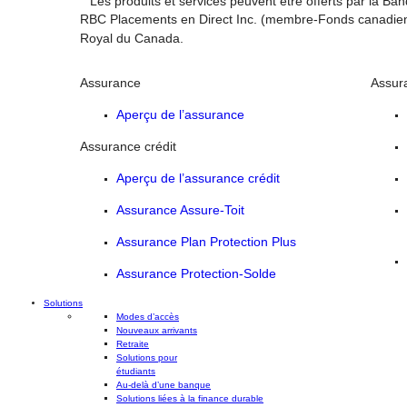
Les produits et services peuvent être offerts par la Ban
RBC Placements en Direct Inc. (membre-Fonds canadien de
Royal du Canada.
Assurance
Assur
Aperçu de l’assurance
Assurance crédit
Aperçu de l’assurance crédit
Assurance Assure-Toit
Assurance Plan Protection Plus
Assurance Protection-Solde
Solutions
Modes d’accès
Nouveaux arrivants
Retraite
Solutions pour
étudiants
Au-delà d’une banque
Solutions liées à la finance durable