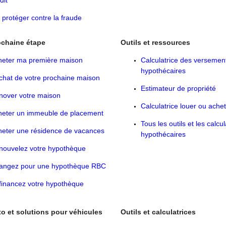
dit
protéger contre la fraude
ochaine étape
Outils et ressources
heter ma première maison
Calculatrice des versemen
hypothécaires
chat de votre prochaine maison
Estimateur de propriété
nover votre maison
Calculatrice louer ou ache
heter un immeuble de placement
Tous les outils et les calcul
heter une résidence de vacances
hypothécaires
nouvelez votre hypothèque
angez pour une hypothèque RBC
financez votre hypothèque
to et solutions pour véhicules
Outils et calculatrices