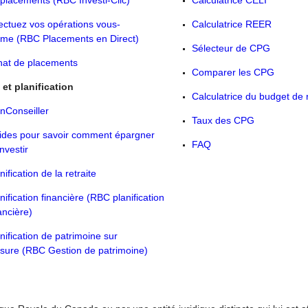
placements (RBC Investi-Clic)
Calculatrice CELI
ectuez vos opérations vous-
Calculatrice REER
me (RBC Placements en Direct)
Sélecteur de CPG
hat de placements
Comparer les CPG
et planification
Calculatrice du budget de r
nConseiller
Taux des CPG
ides pour savoir comment épargner
FAQ
investir
nification de la retraite
nification financière (RBC planification
ancière)
nification de patrimoine sur
sure (RBC Gestion de patrimoine)