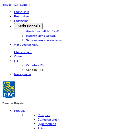
Skip
Skip to main content
to
Particuliers
content
Entreprises
Patrimoine
Institutionnels
Gestion mondiale d’actifs
Marchés des Capitaux
Services aux investisseurs
À propos de RBC
Choix de pub
Offres
FR
Canada – EN
Canada – FR
Nous joindre
Banque Royale
Produits
Comptes
Cartes de crédit
Hypothèques
Prêts