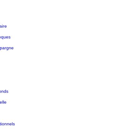
aire
èques
épargne
fonds
elle
tionnels