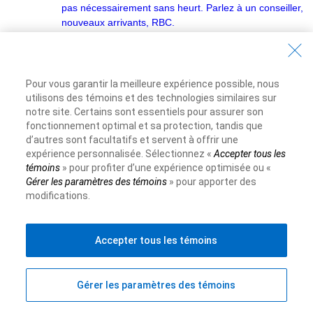
pas nécessairement sans heurt. Parlez à un conseiller,
nouveaux arrivants, RBC.
Académie financière
Connaissances financières de base
Pour vous garantir la meilleure expérience possible, nous
Types de comptes
utilisons des témoins et des technologies similaires sur
notre site. Certains sont essentiels pour assurer son
Établissement du budget
fonctionnement optimal et sa protection, tandis que
d’autres sont facultatifs et servent à offrir une
Conseils bancaires
expérience personnalisée. Sélectionnez «
Accepter tous les
Rapport à l’argent
témoins
» pour profiter d’une expérience optimisée ou «
Gérer les paramètres des témoins
» pour apporter des
modifications.
Crédit et emprunt
Comprendre les prêts
Accepter tous les témoins
Crédit et cote de solvabilité
Comprendre les cartes de crédit
Gérer les paramètres des témoins
Placements