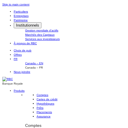
Skip
Skip to main content
to
Particuliers
content
Entreprises
Patrimoine
Institutionnels
Gestion mondiale d’actifs
Marchés des Capitaux
Services aux investisseurs
À propos de RBC
Choix de pub
Offres
FR
Canada – EN
Canada – FR
Nous joindre
Banque Royale
Produits
Comptes
Cartes de crédit
Hypothèques
Prêts
Placements
Assurance
Comptes