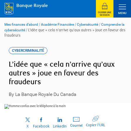
Skip
Banque Royale
to
content
OUVRIR UNE
MENU
SESSION
Mes finances d’abord
/
Académie Financière
/
Cybersécurité
/
Comprendre la
cybersécurité
/
L’idée que « cela n’arrive qu’aux autres » joue en faveur des
fraudeurs
CYBERCRIMINALITÉ
L’idée que « cela n’arrive qu’aux
autres » joue en faveur des
fraudeurs
By La Banque Royale Du Canada
Copier l’URL
Courriel
X
Facebook
LinkedIn