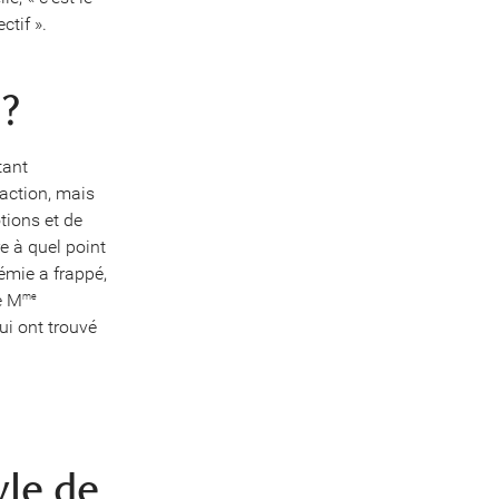
ctif ».
 ?
tant
faction, mais
tions et de
e à quel point
démie a frappé,
e M
me
ui ont trouvé
yle de