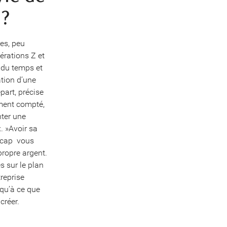
 ?
res, peu
érations Z et
a du temps et
ation d’une
part, précise
ment compté,
ter une
. »Avoir sa
cap  vous
propre argent.
s sur le plan
reprise
qu’à ce que
créer.