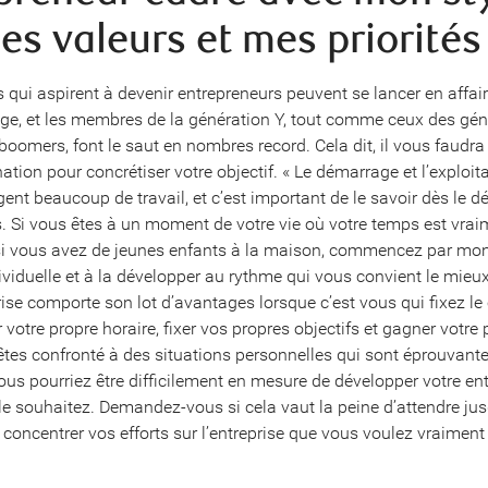
es valeurs et mes priorités
 qui aspirent à devenir entrepreneurs peuvent se lancer en affai
âge, et les membres de la génération Y, tout comme ceux des gén
boomers, font le saut en nombres record. Cela dit, il vous faudr
ation pour concrétiser votre objectif. « Le démarrage et l’exploit
gent beaucoup de travail, et c’est important de le savoir dès le dé
Si vous êtes à un moment de votre vie où votre temps est vrai
i vous avez de jeunes enfants à la maison, commencez par mon
ividuelle et à la développer au rythme qui vous convient le mieux
ise comporte son lot d’avantages lorsque c’est vous qui fixez le 
 votre propre horaire, fixer vos propres objectifs et gagner votre 
êtes confronté à des situations personnelles qui sont éprouvante
ous pourriez être difficilement en mesure de développer votre ent
 souhaitez. Demandez-vous si cela vaut la peine d’attendre jus
concentrer vos efforts sur l’entreprise que vous voulez vraiment 