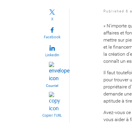
Published 6 a
X
« N’importe q
affaires et fo
Facebook
mettre sur pi
et le financem
la création d
LinkedIn
connaît un es
Il faut toutef
pour trouver u
Courriel
propriétaire d
demande une r
aptitude à tir
Avez-vous ce 
Copier l’URL
vous aider à f