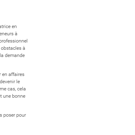
trice en
reneurs à
professionnel
s obstacles à
à la demande
r en affaires
devenir le
ème cas, cela
et une bonne
us poser pour