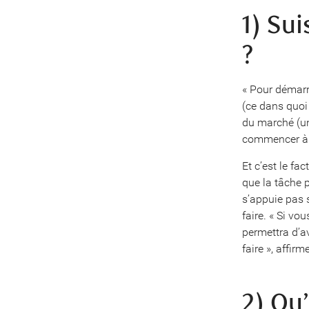
1) Su
?
« Pour démarr
(ce dans quoi
du marché (un
commencer à c
Et c’est le fa
que la tâche 
s’appuie pas s
faire. « Si vo
permettra d’a
faire », affirme
2) Qu