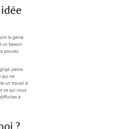
 idée
ont le génie
t un besoin
us pouvez
gligé, parce
e qui ne
te un travail à
st ce qui vous
ifficiles à
moi ?