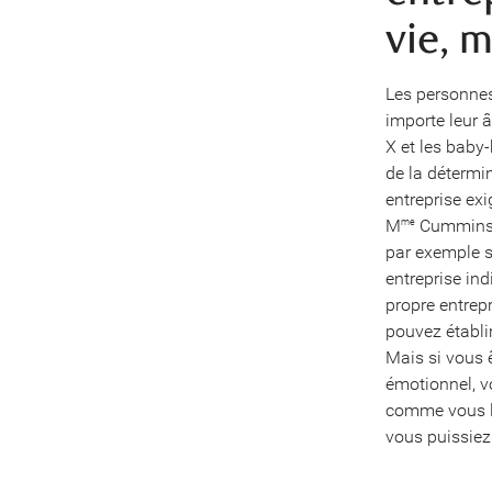
vie, m
Les personnes
importe leur 
X et les baby-
de la détermin
entreprise exi
M
Cummins. 
me
par exemple s
entreprise ind
propre entrepr
pouvez établir
Mais si vous 
émotionnel, v
comme vous le
vous puissiez 