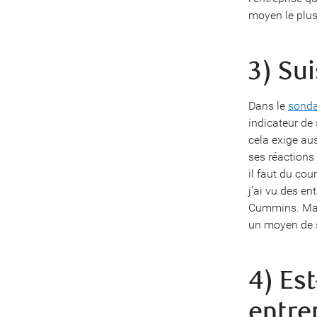
moyen le plus 
3) Sui
Dans le
sonda
indicateur de 
cela exige au
ses réactions 
il faut du cou
j’ai vu des e
Cummins. Mais
un moyen de s
4) Est
entre