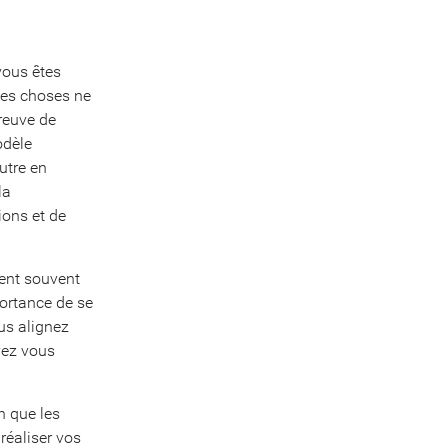
vous êtes
Les choses ne
reuve de
odèle
utre en
la
ions et de
rent souvent
ortance de se
ous alignez
vez vous
en que les
réaliser vos