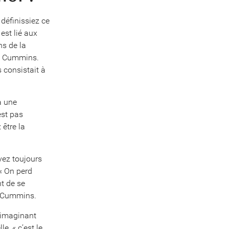
définissiez ce
est lié aux
ns de la
Cummins.
 consistait à
a une
est pas
 être la
ayez toujours
 « On perd
nt de se
Cummins.
n imaginant
le, « c’est le