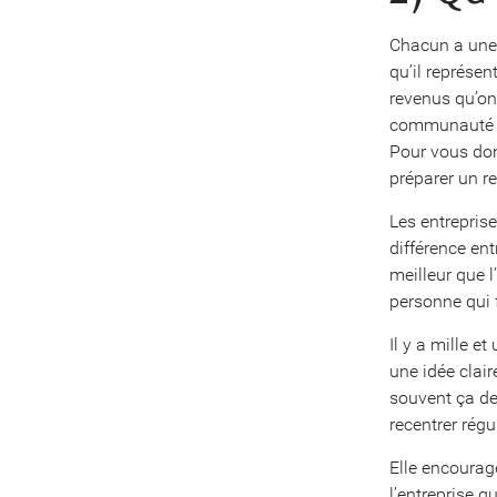
Chacun a une 
qu’il représen
revenus qu’on
communauté ou
Pour vous don
préparer un r
Les entreprise
différence ent
meilleur que l
personne qui f
Il y a mille e
une idée clair
souvent ça de
recentrer régu
Elle encourage
l’entreprise qu