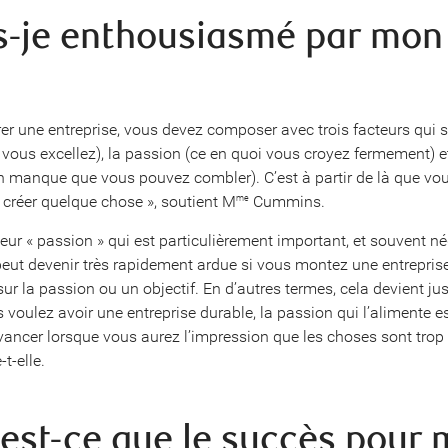
is-je enthousiasmé par mon
er une entreprise, vous devez composer avec trois facteurs qui s
 vous excellez), la passion (ce en quoi vous croyez fermement) e
 manque que vous pouvez combler). C’est à partir de là que vo
réer quelque chose », soutient M
Cummins.
me
cteur « passion » qui est particulièrement important, et souvent né
peut devenir très rapidement ardue si vous montez une entrepris
ur la passion ou un objectif. En d’autres termes, cela devient jus
us voulez avoir une entreprise durable, la passion qui l’alimente e
vancer lorsque vous aurez l’impression que les choses sont trop d
-t-elle.
’est-ce que le succès pour 