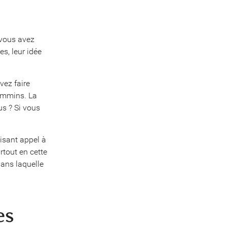
 vous avez
es, leur idée
vez faire
mmins. La
us ? Si vous
aisant appel à
tout en cette
dans laquelle
es