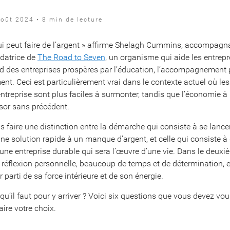
oût 2024 • 8 min de lecture
ui peut faire de l’argent » affirme Shelagh Cummins, accompagna
ndatrice de
The Road to Seven
, un organisme qui aide les entrep
ed des entreprises prospères par l’éducation, l’accompagnement 
ent. Ceci est particulièrement vrai dans le contexte actuel où le
’entreprise sont plus faciles à surmonter, tandis que l’économie 
sor sans précédent.
ois faire une distinction entre la démarche qui consiste à se lance
ne solution rapide à un manque d’argent, et celle qui consiste à 
’une entreprise durable qui sera l’œuvre d’une vie. Dans le deuxi
éflexion personnelle, beaucoup de temps et de détermination, 
er parti de sa force intérieure et de son énergie.
qu’il faut pour y arriver ? Voici six questions que vous devez vo
aire votre choix.