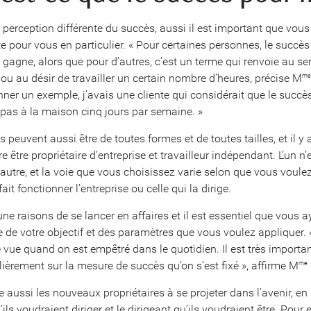
perception différente du succès, aussi il est important que vous 
te pour vous en particulier. « Pour certaines personnes, le succès 
 gagne, alors que pour d’autres, c’est un terme qui renvoie au se
 au désir de travailler un certain nombre d’heures, précise M
me
ner un exemple, j’avais une cliente qui considérait que le succès
epas à la maison cinq jours par semaine. »
s peuvent aussi être de toutes formes et de toutes tailles, et il y 
re être propriétaire d’entreprise et travailleur indépendant. L’un n’
’autre, et la voie que vous choisissez varie selon que vous voulez
ait fonctionner l’entreprise ou celle qui la dirige.
t une raisons de se lancer en affaires et il est essentiel que vous 
e de votre objectif et des paramètres que vous voulez appliquer.
 vue quand on est empêtré dans le quotidien. Il est très importa
lièrement sur la mesure de succès qu’on s’est fixé », affirme M
me
 aussi les nouveaux propriétaires à se projeter dans l’avenir, e
’ils voudraient diriger et le dirigeant qu’ils voudraient être. Pour el