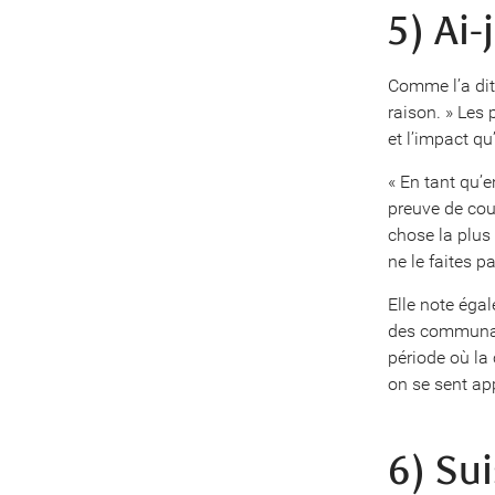
5) Ai
Comme l’a dit
raison. » Les 
et l’impact qu
« En tant qu’
preuve de cour
chose la plus 
ne le faites p
Elle note éga
des communaut
période où la
on se sent ap
6) Su