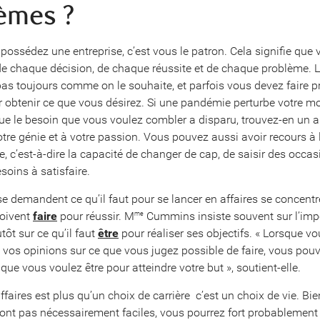
èmes ?
possédez une entreprise, c’est vous le patron. Cela signifie que 
e chaque décision, de chaque réussite et de chaque problème. 
pas toujours comme on le souhaite, et parfois vous devez faire p
ur obtenir ce que vous désirez. Si une pandémie perturbe votre m
 que le besoin que vous voulez combler a disparu, trouvez-en un a
otre génie et à votre passion. Vous pouvez aussi avoir recours à 
e, c’est-à-dire la capacité de changer de cap, de saisir des occas
soins à satisfaire.
se demandent ce qu’il faut pour se lancer en affaires se concent
doivent
faire
pour réussir. M
Cummins insiste souvent sur l’imp
me
tôt sur ce qu’il faut
être
pour réaliser ses objectifs. « Lorsque v
t vos opinions sur ce que vous jugez possible de faire, vous pou
e que vous voulez être pour atteindre votre but », soutient-elle.
ffaires est plus qu’un choix de carrière  c’est un choix de vie. Bi
ont pas nécessairement faciles, vous pourrez fort probablement 