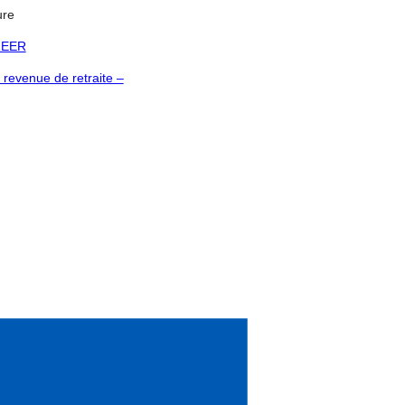
ure
 REER
 revenue de retraite –