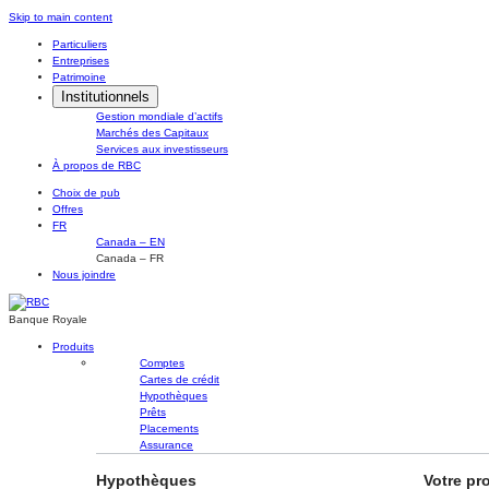
Skip
Skip to main content
to
Particuliers
content
Entreprises
Patrimoine
Institutionnels
Gestion mondiale d’actifs
Marchés des Capitaux
Services aux investisseurs
À propos de RBC
Choix de pub
Offres
FR
Canada – EN
Canada – FR
Nous joindre
Banque Royale
Produits
Comptes
Cartes de crédit
Hypothèques
Prêts
Placements
Assurance
Hypothèques
Votre pr