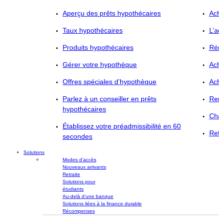
Aperçu des prêts hypothécaires
Ac
Taux hypothécaires
L’a
Produits hypothécaires
Ré
Gérer votre hypothèque
Ac
Offres spéciales d’hypothèque
Ac
Parlez à un conseiller en prêts
Re
hypothécaires
Ch
Établissez votre préadmissibilité en 60
Re
secondes
Solutions
Modes d’accès
Nouveaux arrivants
Retraite
Solutions pour
étudiants
Au-delà d’une banque
Solutions liées à la finance durable
Récompenses