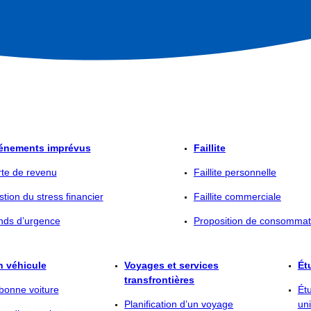
énements imprévus
Faillite
te de revenu
Faillite personnelle
tion du stress financier
Faillite commerciale
nds d’urgence
Proposition de consommat
n véhicule
Voyages et services
Ét
transfrontières
 bonne voiture
Étu
Planification d’un voyage
uni