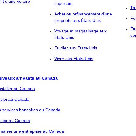
t d’une voiture
important
Tr
Achat ou refinancement d’une
Fo
propriété aux États-Unis
Ét
Voyage et magasinage aux
den
États-Unis
Étudier aux États-Unis
Vivre aux États-Unis
uveaux arrivants au Canada
nstaller au Canada
ploi au Canada
s services bancaires au Canada
udier au Canada
marrer une entreprise au Canada