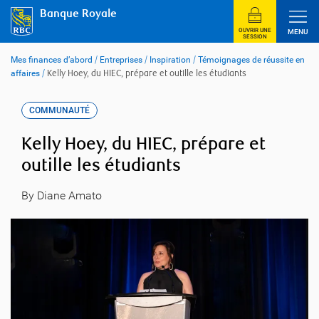
Skip
Banque Royale
to
content
OUVRIR UNE
MENU
SESSION
Mes finances d’abord
/
Entreprises
/
Inspiration
/
Témoignages de réussite en
affaires
/
Kelly Hoey, du HIEC, prépare et outille les étudiants
COMMUNAUTÉ
Kelly Hoey, du HIEC, prépare et
outille les étudiants
By Diane Amato