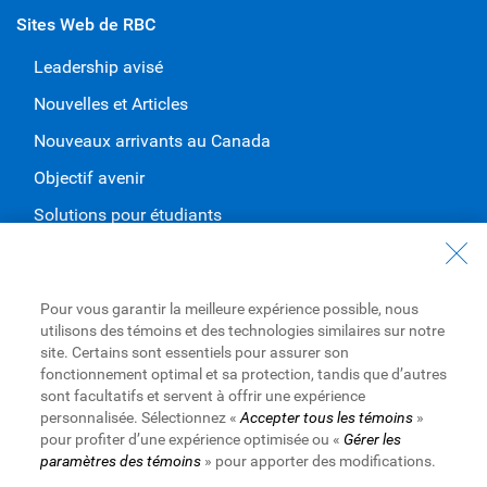
Sites Web de RBC
Leadership avisé
Nouvelles et Articles
Nouveaux arrivants au Canada
Objectif avenir
Solutions pour étudiants
Entrez en contact avec nous
Nous joindre
Pour vous garantir la meilleure expérience possible, nous
utilisons des témoins et des technologies similaires sur notre
Trouvez une succursale ou un GAB
site. Certains sont essentiels pour assurer son
fonctionnement optimal et sa protection, tandis que d’autres
Prendre un rendez-vous
sont facultatifs et servent à offrir une expérience
personnalisée. Sélectionnez «
Accepter tous les témoins
»
pour profiter d’une expérience optimisée ou «
Gérer les
paramètres des témoins
» pour apporter des modifications.
Royal Bank of Canada Website