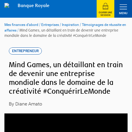
Skip
Banque Royale
to
content
OUVRIR UNE
MENU
SESSION
Mes finances d’abord
/
Entreprises
/
Inspiration
/
Témoignages de réussite en
affaires
/
Mind Games, un détaillant en train de devenir une entreprise
mondiale dans le domaine de la créativité #ConquérirLeMonde
ENTREPRENEUR
Mind Games, un détaillant en train
de devenir une entreprise
mondiale dans le domaine de la
créativité #ConquérirLeMonde
By Diane Amato