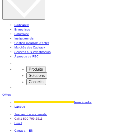
Particuliers
Entreprises
Patrimoine
Institutionnels
Gestion mondiale d’actifs
Marchés des Capitaux
Services aux investisseurs
À propos de RBC
Produits
Solutions
Conseils
Offres
Nous joindre
Langue
Trouver une succursale
Call 1-800-769-2511
Email
Canada – EN