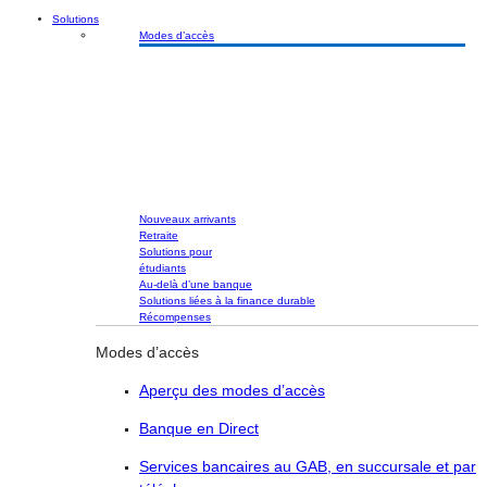
Solutions
Modes d’accès
Nouveaux arrivants
Retraite
Solutions pour
étudiants
Au-delà d’une banque
Solutions liées à la finance durable
Récompenses
Modes d’accès
Aperçu des modes d’accès
Banque en Direct
Services bancaires au GAB, en succursale et par