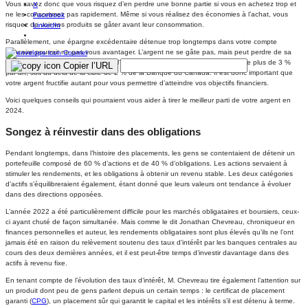
Vous savez donc que vous risquez d’en perdre une bonne partie si vous en achetez trop et
X
ne les consommez pas rapidement. Même si vous réalisez des économies à l’achat, vous
Facebook
risquez de voir vos produits se gâter avant leur consommation.
LinkedIn
Parallèlement, une épargne excédentaire détenue trop longtemps dans votre compte
bancaire pourrait ne pas vous avantager. L’argent ne se gâte pas, mais peut perdre de sa
Courriel
valeur au fil du temps en raison de l’inflation. En effet, les prix progressent de plus de 3 %
Copier l’URL
par an, soit au-delà de la cible de 2 % de la Banque du Canada. Il est donc important que
votre argent fructifie autant pour vous permettre d’atteindre vos objectifs financiers.
Voici quelques conseils qui pourraient vous aider à tirer le meilleur parti de votre argent en
2024.
Songez à réinvestir dans des obligations
Pendant longtemps, dans l’histoire des placements, les gens se contentaient de détenir un
portefeuille composé de 60 % d’actions et de 40 % d’obligations. Les actions servaient à
stimuler les rendements, et les obligations à obtenir un revenu stable. Les deux catégories
d’actifs s’équilibreraient également, étant donné que leurs valeurs ont tendance à évoluer
dans des directions opposées.
L’année 2022 a été particulièrement difficile pour les marchés obligataires et boursiers, ceux-
ci ayant chuté de façon simultanée. Mais comme le dit Jonathan Chevreau, chroniqueur en
finances personnelles et auteur, les rendements obligataires sont plus élevés qu’ils ne l’ont
jamais été en raison du relèvement soutenu des taux d’intérêt par les banques centrales au
cours des deux dernières années, et il est peut-être temps d’investir davantage dans des
actifs à revenu fixe.
En tenant compte de l’évolution des taux d’intérêt, M. Chevreau tire également l’attention sur
un produit dont peu de gens parlent depuis un certain temps : le certificat de placement
garanti (
CPG
), un placement sûr qui garantit le capital et les intérêts s’il est détenu à terme.