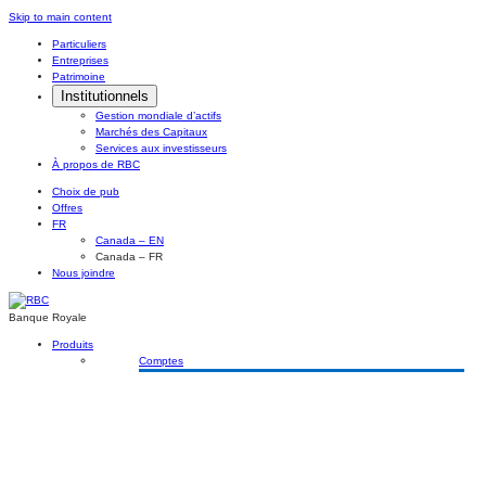
Skip
Skip to main content
to
Particuliers
content
Entreprises
Patrimoine
Institutionnels
Gestion mondiale d’actifs
Marchés des Capitaux
Services aux investisseurs
À propos de RBC
Choix de pub
Offres
FR
Canada – EN
Canada – FR
Nous joindre
Banque Royale
Produits
Comptes