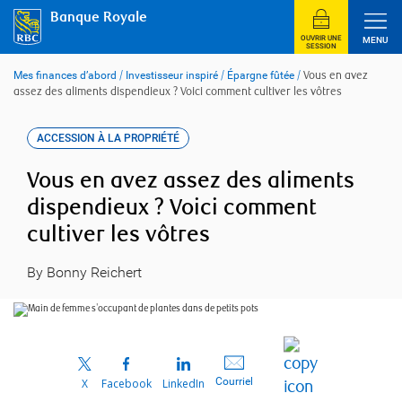
Skip
Banque Royale
to
content
OUVRIR UNE
MENU
SESSION
Mes finances d’abord
/
Investisseur inspiré
/
Épargne fûtée
/
Vous en avez
assez des aliments dispendieux ? Voici comment cultiver les vôtres
ACCESSION À LA PROPRIÉTÉ
Vous en avez assez des aliments
dispendieux ? Voici comment
cultiver les vôtres
By Bonny Reichert
Courriel
X
Facebook
LinkedIn