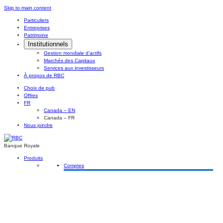
Skip
Skip to main content
to
Particuliers
content
Entreprises
Patrimoine
Institutionnels
Gestion mondiale d’actifs
Marchés des Capitaux
Services aux investisseurs
À propos de RBC
Choix de pub
Offres
FR
Canada – EN
Canada – FR
Nous joindre
Banque Royale
Produits
Comptes