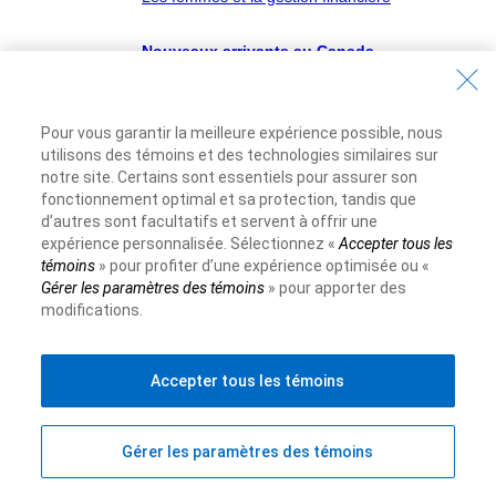
Nouveaux arrivants au Canada
S’installer au Canada
Emploi au Canada
Pour vous garantir la meilleure expérience possible, nous
utilisons des témoins et des technologies similaires sur
Les services bancaires au Canada
notre site. Certains sont essentiels pour assurer son
fonctionnement optimal et sa protection, tandis que
Étudier au Canada
d’autres sont facultatifs et servent à offrir une
expérience personnalisée. Sélectionnez «
Accepter tous les
Démarrer une entreprise au Canada
témoins
» pour profiter d’une expérience optimisée ou «
Gérer les paramètres des témoins
» pour apporter des
L’adaptation à une nouvelle vie au Canada ne se fait
modifications.
pas nécessairement sans heurt. Parlez à un conseiller,
nouveaux arrivants, RBC.
Accepter tous les témoins
Académie financière
Connaissances financières de base
Gérer les paramètres des témoins
Types de comptes
Établissement du budget