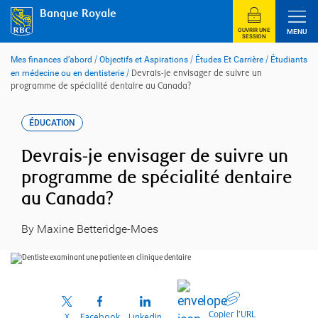
Skip
Banque Royale
to
content
OUVRIR UNE
MENU
SESSION
Mes finances d’abord
/
Objectifs et Aspirations
/
Études Et Carrière
/
Étudiants
en médecine ou en dentisterie
/
Devrais-je envisager de suivre un
programme de spécialité dentaire au Canada?
ÉDUCATION
Devrais-je envisager de suivre un
programme de spécialité dentaire
au Canada?
By Maxine Betteridge-Moes
Copier l’URL
X
Facebook
LinkedIn