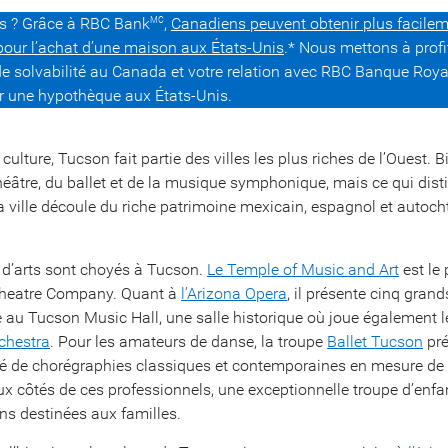
us ? Grâce à RBC Bank
,
Canadiens peuvent obtenir plus facile
MC
our l’achat d’une maison aux États-Unis
.* Nous mettons à profi
e solvabilité au Canada et votre relation avec RBC Banque Roya
ir une hypothèque aux États-Unis.
culture, Tucson fait partie des villes les plus riches de l’Ouest. B
éâtre, du ballet et de la musique symphonique, mais ce qui disti
la ville découle du riche patrimoine mexicain, espagnol et autoch
d’arts sont choyés à Tucson.
Le Temple of Music and Art
est le 
 Theatre Company. Quant à
l’Arizona Opera
, il présente cinq gran
au Tucson Music Hall, une salle historique où joue également 
chestra
. Pour les amateurs de danse, la troupe
Ballet Tucson
pré
rié de chorégraphies classiques et contemporaines en mesure de 
Aux côtés de ces professionnels, une exceptionnelle troupe d’enfa
ns destinées aux familles.