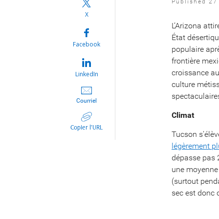
Published 27 
X
L’Arizona atti
État désertiqu
Facebook
populaire aprè
frontière mexi
croissance aux
LinkedIn
culture métis
spectaculaire
Courriel
Climat
Copier l’URL
Tucson s’élèv
légèrement pl
dépasse pas 2
une moyenne d
(surtout pend
sec est donc 