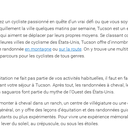
z un cycliste passionné en quête d’un vrai défi ou que vous soy
nquillement la ville quelques matins par semaine, Tucson est un e
 qui aiment se déplacer par leurs propres moyens. Se classant
lleures villes de cyclisme des États-Unis, Tucson offre d’innomb
de randonnée
en montagne
ou
sur la route
. On y trouve une multi
 parcours pour les cyclistes de tous genres.
tation ne fait pas partie de vos activités habituelles, il faut en f
ant votre séjour à Tucson. Après tout, les randonnées à cheval, 
es saguaros font partie du mythe de l’Ouest des États-Unis.
onter à cheval dans un ranch, un centre de villégiature ou une 
général, on y offre des leçons d’équitation et des randonnées gui
utants ou plus expérimentés. Pour vivre une expérience mémorab
ever du soleil, au crépuscule, ou sous les étoiles.