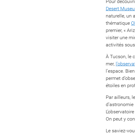
Pour découvrir
Desert Muse
naturelle, un
thématique
O
premier, « Ari
visiter une mi
activités sou
À Tucson, le 
mer,
l’observa
l’espace. Bien
permet d’obser
étoiles en pr
Par ailleurs, l
d’astronomie 
L’observatoir
On peut y cont
Le saviez-vo