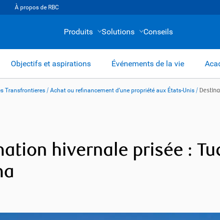
À propos de RBC
Produits
Solutions
Conseils
Objectifs et aspirations
Événements de la vie
Acad
s Transfrontieres
/
Achat ou refinancement d’une propriété aux États-Unis
/
Destina
nation hivernale prisée : Tu
na