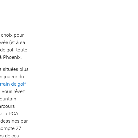
 choix pour
vée (et à sa
de golf toute
 à Phoenix.
s situées plus
en joueur du
rrain de golf
Si vous rêvez
Mountain
arcours
de la PGA
 dessinés par
, compte 27
rs de ces