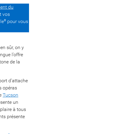
ment du
t vos
le
pour vous
®
ien sûr, on y
ngue l’offre
tone de la
port d’attache
ds opéras
le
Tucson
sente un
plaire à tous
nts présente