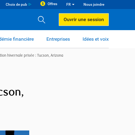
Offres
Choix de pub
FR
Nous joindre
Ouvrir une session
émie financière
Entreprises
Idées et voix
tion hivernale prisée : Tucson, Arizona
cson,