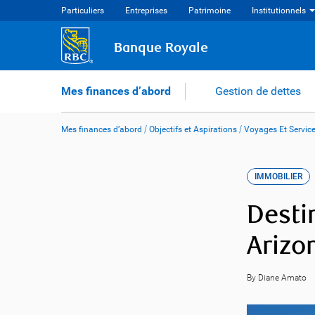
Skip
Particuliers
Entreprises
Patrimoine
Institutionnels
to
content
Banque Royale
Mes finances d’abord
Gestion de dettes
Mes finances d’abord
/
Objectifs et Aspirations
/
Voyages Et Service
IMMOBILIER
Desti
Arizo
By Diane Amato