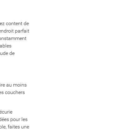
ez content de
ndroit parfait
 constamment
rables
tude de
aire au moins
les couchers
écurie
dées pour les
le, faites une