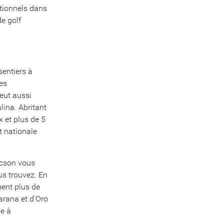
ptionnels dans
de golf
entiers à
les
eut aussi
lina. Abritant
 et plus de 5
t nationale
ucson vous
us trouvez. En
ent plus de
arana et d’Oro
me à