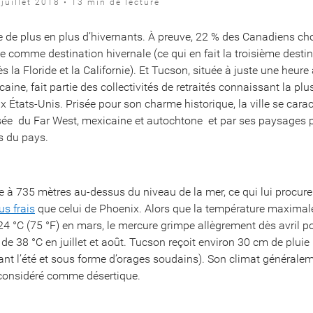
juillet 2018 • 13 min de lecture
re de plus en plus d’hivernants. À preuve, 22 % des Canadiens ch
e comme destination hivernale (ce qui en fait la troisième destin
s la Floride et la Californie). Et Tucson, située à juste une heure
caine, fait partie des collectivités de retraités connaissant la plus
 États-Unis. Prisée pour son charme historique, la ville se carac
sée  du Far West, mexicaine et autochtone  et par ses paysages 
s du pays.
e à 735 mètres au-dessus du niveau de la mer, ce qui lui procure
us frais
que celui de Phoenix. Alors que la température maxima
4 °C (75 °F) en mars, le mercure grimpe allègrement dès avril po
e 38 °C en juillet et août. Tucson reçoit environ 30 cm de pluie
ant l’été et sous forme d’orages soudains). Son climat générale
considéré comme désertique.