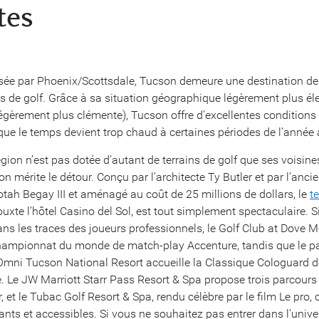
tes
sée par Phoenix/Scottsdale, Tucson demeure une destination de
s de golf. Grâce à sa situation géographique légèrement plus éle
égèrement plus clémente), Tucson offre d’excellentes conditions 
 que le temps devient trop chaud à certaines périodes de l’année
gion n’est pas dotée d’autant de terrains de golf que ses voisine
n mérite le détour. Conçu par l’architecte Ty Butler et par l’anci
otah Begay III et aménagé au coût de 25 millions de dollars, le
te
jouxte l’hôtel Casino del Sol, est tout simplement spectaculaire. 
ns les traces des joueurs professionnels, le Golf Club at Dove 
championnat du monde de match-play Accenture, tandis que le p
’Omni Tucson National Resort accueille la Classique Cologuard 
 Le JW Marriott Starr Pass Resort & Spa propose trois parcours
 et le Tubac Golf Resort & Spa, rendu célèbre par le film Le pro
ants et accessibles. Si vous ne souhaitez pas entrer dans l’unive