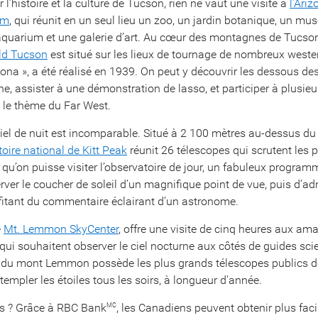
 l’histoire et la culture de Tucson, rien ne vaut une visite à
l’Ari
um
, qui réunit en un seul lieu un zoo, un jardin botanique, un mus
 aquarium et une galerie d’art. Au cœur des montagnes de Tucson
ld Tucson
est situé sur les lieux de tournage de nombreux weste
zona », a été réalisé en 1939. On peut y découvrir les dessous d
ne, assister à une démonstration de lasso, et participer à plusieu
s le thème du Far West.
ciel de nuit est incomparable. Situé à 2 100 mètres au-dessus du
toire national de Kitt Peak
réunit 26 télescopes qui scrutent les 
 qu’on puisse visiter l’observatoire de jour, un fabuleux program
ver le coucher de soleil d’un magnifique point de vue, puis d’ad
ofitant du commentaire éclairant d’un astronome.
e
Mt. Lemmon SkyCenter
, offre une visite de cinq heures aux am
qui souhaitent observer le ciel nocturne aux côtés de guides scie
e du mont Lemmon possède les plus grands télescopes publics d
empler les étoiles tous les soirs, à longueur d’année.
us ? Grâce à RBC Bank
, les Canadiens peuvent obtenir plus fac
MC