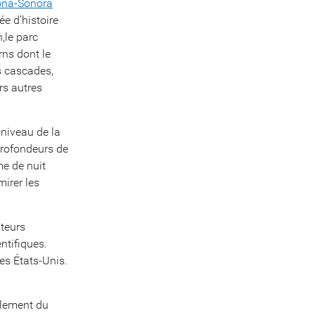
zona-Sonora
ée d’histoire
,le parc
rns dont le
es cascades,
rs autres
 niveau de la
profondeurs de
me de nuit
mirer les
ateurs
ntifiques.
es États-Unis.
ilement du