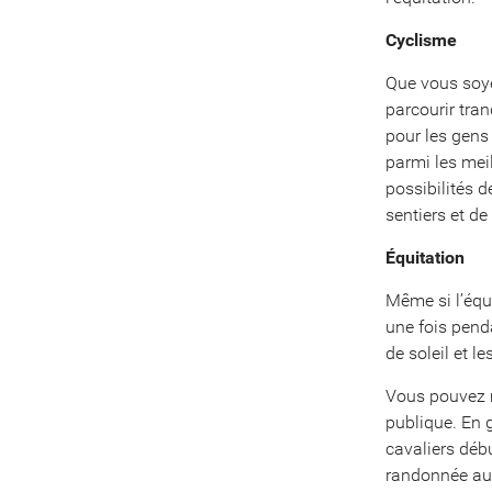
Cyclisme
Que vous soye
parcourir tra
pour les gens
parmi les mei
possibilités 
sentiers et de
Équitation
Même si l’équi
une fois pend
de soleil et l
Vous pouvez m
publique. En 
cavaliers déb
randonnée au l