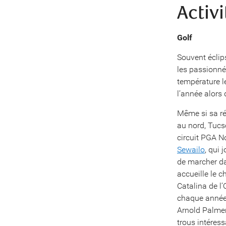
Activi
Golf
Souvent éclip
les passionné
température l
l’année alors
Même si sa ré
au nord, Tucso
circuit PGA N
Sewailo
, qui 
de marcher da
accueille le 
Catalina de l
chaque année.
Arnold Palmer,
trous intéress