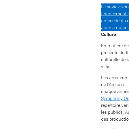
Le saviez-vo
financement p
antécédents d
aider à obten
Culture
En matière de 
présente du th
culturelle de 
ville.
Les amateurs 
de l’Arizona
chaque année 
Symphony Or
répertoire va
les publics. 
des productio