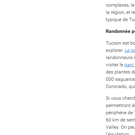
complexes, le
la région, et 
typique de Tu
Randonnée p
Tucson est bo
explorer.
Le p
randonneurs n
visiter le
parc 
des plantes d
000 saguaros,
Coronado, qui
Si vous cherc
permettront d
périphérie de 
60 km de senti
Valley. On pe
l’équitation.