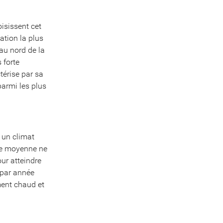
oisissent cet
ation la plus
 au nord de la
 forte
térise par sa
parmi les plus
 un climat
le moyenne ne
ur atteindre
 par année
ment chaud et