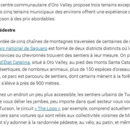
 centre communautaire d’Oro Valley propose trois terrains exce
les cinq terrains municipaux des environs offrent une expérience 
cson à des prix abordables.
édestre
rdée de cinq chaînes de montagnes traversées de centaines de s
arc national de Saguaro
est formé de deux districts distincts où 
ovices ou chevronnés trouvent des sentiers à leur mesure. On p
d’État Catalina
, situé à Oro Valley, au pied des monts Santa Cata
ésertiques, de nombreux animaux, plus de 150 espèces d’oiseaux
 ce parc est parcouru de sentiers, dont certains mènent à la forê
 s’élève à près de 900 mètres.
hez un endroit un peu plus accessible, les sentiers urbains de T
e vous délier les jambes, peu importe dans quel secteur vous vo
Tucson, le circuit
« The Loop »,
par exemple, comprend actuellem
ers sans voitures qui sont reliés aux collectivités voisines de M
ut s’y adonner à la randonnée pédestre, au vélo, au patin, et mê