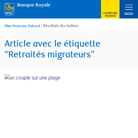
Skip
Banque Royale
to
content
OUVRIR UNE
MENU
SESSION
Mes finances d’abord
/
Résultats des balises
Article avec le étiquette
“Retraités migrateurs”