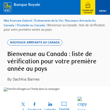
Skip
Banque Royale
to
content
OUVRIR UNE
MENU
SESSION
Mes finances d’abord
/
Événements de la Vie
/
Nouveaux Arrivants Au
Canada
/
S’installer au Canada
/
Bienvenue au Canada : liste de vérification
pour votre première année au pays
NOUVEAUX ARRIVANTS AU CANADA
Bienvenue au Canada : liste de
vérification pour votre première
année au pays
By Sachkia Barnes
Courriel
X
Facebook
LinkedIn