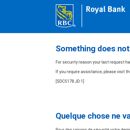
Something does not 
For security reason your last request h
If you require assistance, please visit t
[SDC5178:JD:1]
Quelque chose ne va 
Pour des raisons de sécurité votre derni