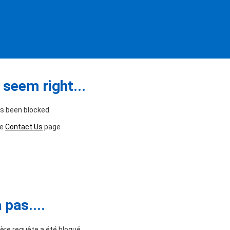
seem right...
as been blocked.
he
Contact Us
page
pas....
ère requête a été bloqué.