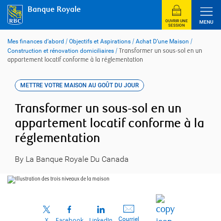
Skip
Banque Royale
to
content
OUVRIR UNE
MENU
SESSION
Mes finances d’abord
/
Objectifs et Aspirations
/
Achat D’une Maison
/
Construction et rénovation domiciliaires
/
Transformer un sous-sol en un
appartement locatif conforme à la réglementation
METTRE VOTRE MAISON AU GOÛT DU JOUR
Transformer un sous-sol en un
appartement locatif conforme à la
réglementation
By La Banque Royale Du Canada
Courriel
X
Facebook
LinkedIn